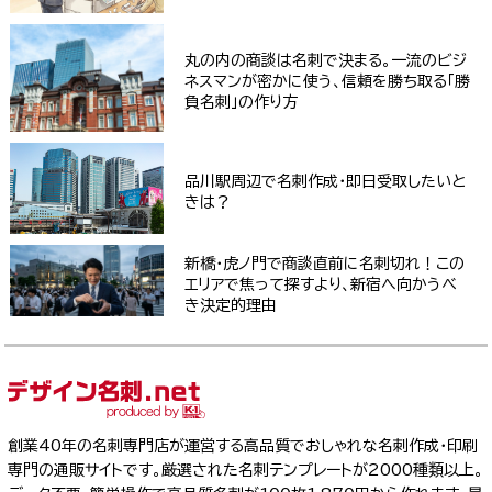
丸の内の商談は名刺で決まる。一流のビジ
ネスマンが密かに使う、信頼を勝ち取る「勝
負名刺」の作り方
品川駅周辺で名刺作成・即日受取したいと
きは？
新橋・虎ノ門で商談直前に名刺切れ！この
エリアで焦って探すより、新宿へ向かうべ
き決定的理由
創業40年の名刺専門店が運営する高品質でおしゃれな名刺作成・印刷
専門の通販サイトです。厳選された名刺テンプレートが2000種類以上。