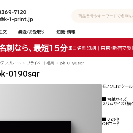
3369-7120
@k-1-print.jp
注文
発送/お受取り
知識・情報
名刺なら、最短15分
即日名刺印刷｜東京・新宿で受
ンテンプレート
プライベート名刺
pk-0190sqr
-0190sqr
モノクロでクール
台紙サイズ
スリムサイズ（横4
その他
QRコード