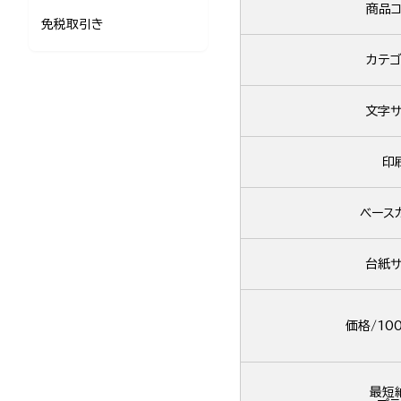
商品コ
免税取引き
カテゴ
文字サ
印
ベース
台紙サ
価格/10
最短