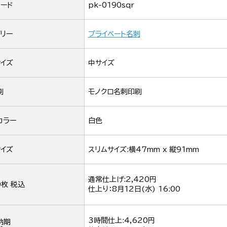
ード
pk-0190sqr
リー
プライベート名刺
イズ
中サイズ
刷
モノクロ名刺印刷
カラー
白色
イズ
スリムサイズ:横47mm x 縦91mm
通常仕上げ:2,420円
0枚 税込
仕上り：
8月12日(水) 16:00
3時間仕上:4,620円
納期