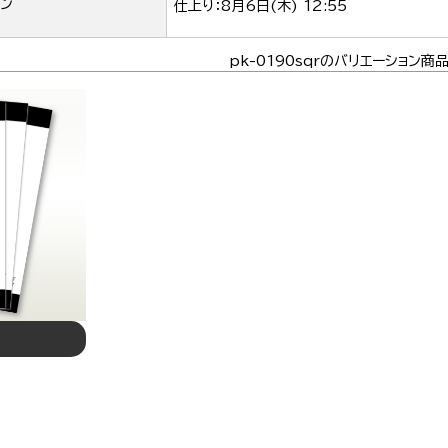
ン
仕上り：
8月6日(木) 12:55
pk-0190sqrのバリエーション商