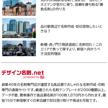
丸の内の商談は名刺で決まる。一流のビジ
ネスマンが密かに使う、信頼を勝ち取る「勝
負名刺」の作り方
品川駅周辺で名刺作成・即日受取したいと
きは？
新橋・虎ノ門で商談直前に名刺切れ！この
エリアで焦って探すより、新宿へ向かうべ
き決定的理由
創業40年の名刺専門店が運営する高品質でおしゃれな名刺作成・印刷
専門の通販サイトです。厳選された名刺テンプレートが2000種類以上。
データ不要、簡単操作で高品質名刺が100枚1,870円から作れます。最
短15分で新宿駅すぐの実店舗で即日受け取りや発送も可能です。