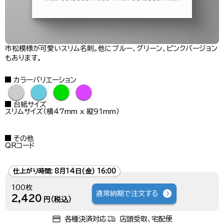
市松模様が可愛いスリム名刺。他にブルー、グリーン、ピンクバージョン
もあります。
カラーバリエーション
●
●
●
●
台紙サイズ
スリムサイズ（横47mm x 縦91mm）
その他
QRコード
仕上がり時間:
8月14日(金) 16:00
100枚
通常納期で注文する
2,420
円（税込）
各種決済対応
店頭受取、宅配便