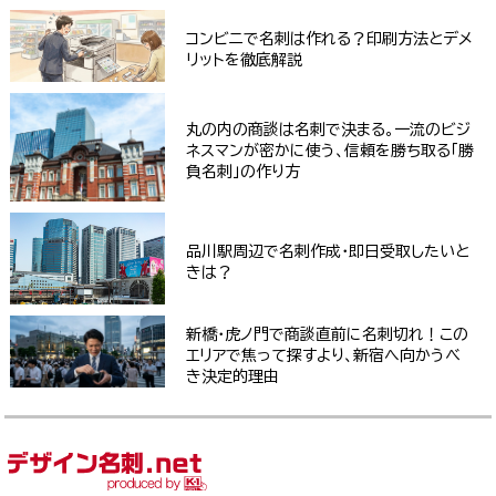
コンビニで名刺は作れる？印刷方法とデメ
リットを徹底解説
丸の内の商談は名刺で決まる。一流のビジ
ネスマンが密かに使う、信頼を勝ち取る「勝
負名刺」の作り方
品川駅周辺で名刺作成・即日受取したいと
きは？
新橋・虎ノ門で商談直前に名刺切れ！この
エリアで焦って探すより、新宿へ向かうべ
き決定的理由