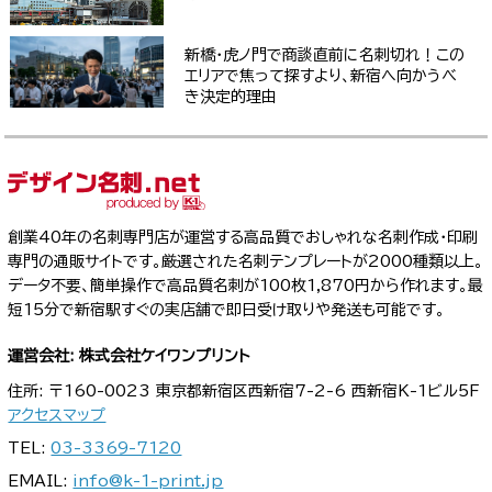
新橋・虎ノ門で商談直前に名刺切れ！この
エリアで焦って探すより、新宿へ向かうべ
き決定的理由
創業40年の名刺専門店が運営する高品質でおしゃれな名刺作成・印刷
専門の通販サイトです。厳選された名刺テンプレートが2000種類以上。
データ不要、簡単操作で高品質名刺が100枚1,870円から作れます。最
短15分で新宿駅すぐの実店舗で即日受け取りや発送も可能です。
運営会社: 株式会社ケイワンプリント
住所: 〒160-0023 東京都新宿区西新宿7-2-6 西新宿K-1ビル5F
アクセスマップ
TEL:
03-3369-7120
EMAIL:
info@k-1-print.jp