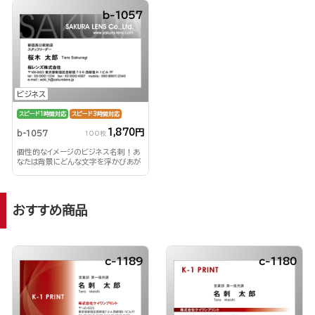
b-1057
ビジネス
スピード1時間対応
スピード3時間対応
1,870円
b-1057
100枚
個性的なイメージのビジネス名刺！あ
なたは背景にどんな文字を浮かびあが
らせる？！
おすすめ商品
c-1189
c-1180