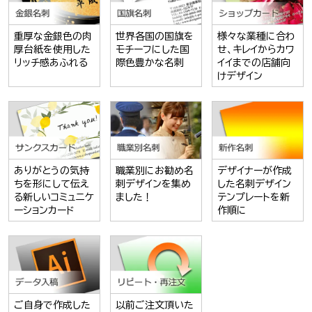
重厚な金銀色の肉
世界各国の国旗を
様々な業種に合わ
厚台紙を使用した
モチーフにした国
せ、キレイからカワ
リッチ感あふれる
際色豊かな名刺
イイまでの店舗向
けデザイン
ありがとうの気持
職業別にお勧め名
デザイナーが作成
ちを形にして伝え
刺デザインを集め
した名刺デザイン
る新しいコミュニケ
ました！
テンプレートを新
ーションカード
作順に
ご自身で作成した
以前ご注文頂いた