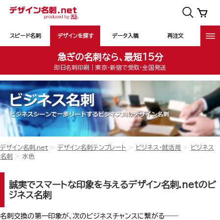
スピード名刺
デザインを探す
データ入稿
再注文
急ぎの名刺なら、最短15分
即日名刺印刷｜東京・新宿で受取・全国発送
デザイン名刺.net
デザイン名刺テンプレート
ビジネス・就活用
ビジネス
名刺
水色
誠実でスマートな印象を与えるデザイン名刺.netのビ
ジネス名刺
名刺交換の第一印象が、次のビジネスチャンスに繋がる――