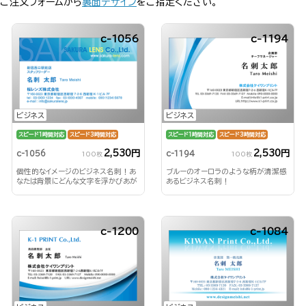
ご注文フォームから
裏面デザイン
をご指定ください。
c-1056
c-1194
ビジネス
ビジネス
スピード1時間対応
スピード3時間対応
スピード1時間対応
スピード3時間対応
2,530円
2,530円
c-1056
c-1194
100枚
100枚
個性的なイメージのビジネス名刺！あ
ブルーのオーロラのような柄が清潔感
なたは背景にどんな文字を浮かびあが
あるビジネス名刺！
らせる？！
c-1200
c-1084