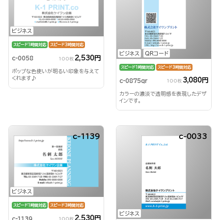
ビジネス
スピード1時間対応
スピード3時間対応
ビジネス
QRコード
2,530円
c-0058
100枚
スピード1時間対応
スピード3時間対応
ポップな色使いが明るい印象を与えて
くれます♪
3,080円
c-0875qr
100枚
カラーの濃淡で透明感を表現したデザ
インです。
c-1139
c-0033
ビジネス
スピード1時間対応
スピード3時間対応
ビジネス
2,530円
c-1139
100枚