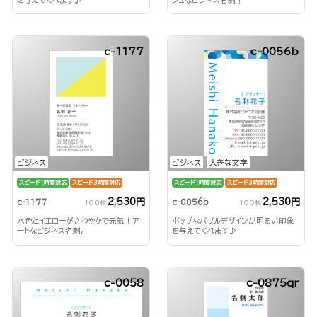
c-1177
c-0056b
ビジネス
ビジネス
大きな文字
スピード1時間対応
スピード3時間対応
スピード1時間対応
スピード3時間対応
2,530円
2,530円
c-1177
c-0056b
100枚
100枚
水色とイエローがさわやかで元気！ア
ポップなバブルデザインが明るい印象
ートなビジネス名刺。
を与えてくれます♪
c-0058
c-0875qr