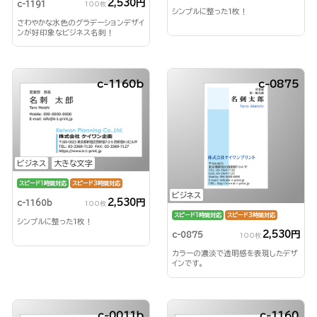
2,530円
c-1191
100枚
シンプルに整った1枚！
さわやかな水色のグラデーションデザイ
ンが好印象なビジネス名刺！
c-1160b
c-0875
ビジネス
大きな文字
スピード1時間対応
スピード3時間対応
ビジネス
2,530円
c-1160b
100枚
スピード1時間対応
スピード3時間対応
シンプルに整った1枚！
2,530円
c-0875
100枚
カラーの濃淡で透明感を表現したデザ
インです。
c-0011b
c-1160