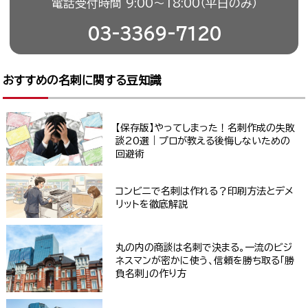
電話受付時間 9:00〜18:00（平日のみ）
03-3369-7120
おすすめの名刺に関する豆知識
【保存版】やってしまった！名刺作成の失敗
談20選｜プロが教える後悔しないための
回避術
コンビニで名刺は作れる？印刷方法とデメ
リットを徹底解説
丸の内の商談は名刺で決まる。一流のビジ
ネスマンが密かに使う、信頼を勝ち取る「勝
負名刺」の作り方