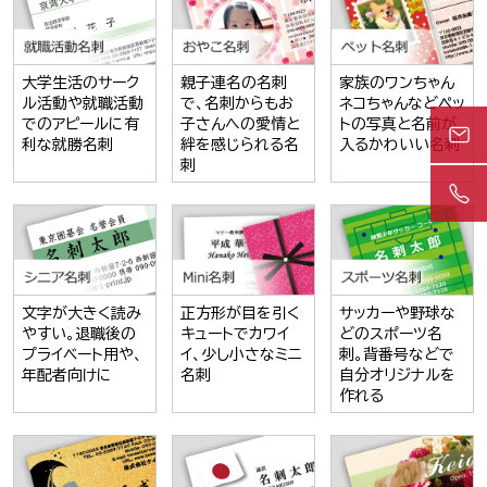
大学生活のサーク
親子連名の名刺
家族のワンちゃん
ル活動や就職活動
で、名刺からもお
ネコちゃんなどペッ
でのアピールに有
子さんへの愛情と
トの写真と名前が
利な就勝名刺
絆を感じられる名
入るかわいい名刺
刺
文字が大きく読み
正方形が目を引く
サッカーや野球な
やすい。退職後の
キュートでカワイ
どのスポーツ名
プライベート用や、
イ、少し小さなミニ
刺。背番号などで
年配者向けに
名刺
自分オリジナルを
作れる