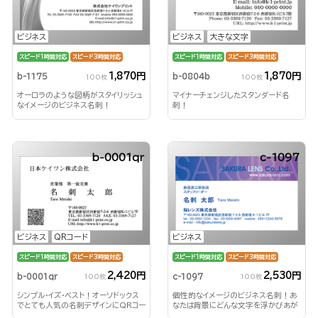
ビジネス
ビジネス
大きな文字
スピード1時間対応
スピード3時間対応
スピード1時間対応
スピード3時間対応
1,870円
1,870円
b-1175
b-0804b
100枚
100枚
オーロラのような図柄がスタイリッシュ
マイナーチェンジしたスタンダード名
なイメージのビジネス名刺！
刺！
b-0001qr
c-1097
ビジネス
QRコード
ビジネス
スピード1時間対応
スピード3時間対応
スピード1時間対応
スピード3時間対応
2,420円
2,530円
b-0001qr
c-1097
100枚
100枚
シンプル・イズ・ベスト！オーソドックス
個性的なイメージのビジネス名刺！あ
でとても人気の名刺デザインにQRコー
なたは背景にどんな文字を浮かびあが
ドが付いた高機能名刺
らせる？！