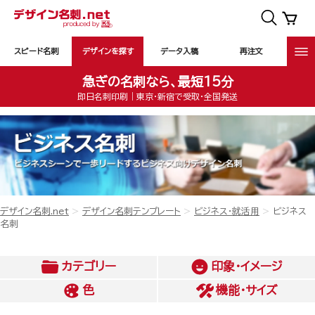
スピード名刺
デザインを探す
データ入稿
再注文
急ぎの名刺なら、最短15分
即日名刺印刷｜東京・新宿で受取・全国発送
デザイン名刺.net
デザイン名刺テンプレート
ビジネス・就活用
ビジネス
名刺
カテゴリー
印象・イメージ
色
機能・サイズ