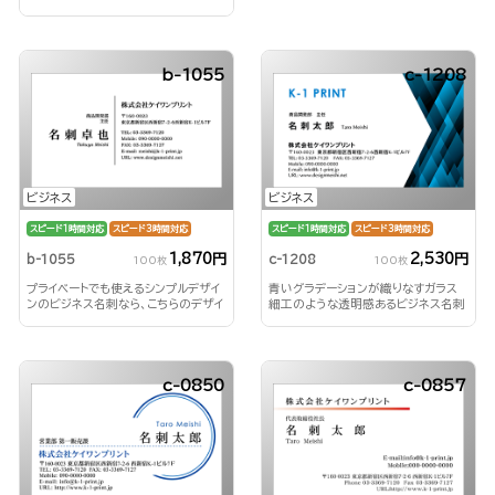
b-1055
c-1208
ビジネス
ビジネス
スピード1時間対応
スピード3時間対応
スピード1時間対応
スピード3時間対応
1,870円
2,530円
b-1055
c-1208
100枚
100枚
プライベートでも使えるシンプルデザイ
青いグラデーションが織りなすガラス
ンのビジネス名刺なら、こちらのデザイ
細工のような透明感あるビジネス名刺
ン！
c-0850
c-0857