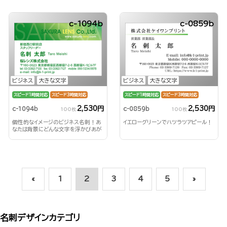
c-1094b
c-0859b
ビジネス
大きな文字
ビジネス
大きな文字
スピード1時間対応
スピード3時間対応
スピード1時間対応
スピード3時間対応
2,530円
2,530円
c-1094b
c-0859b
100枚
100枚
個性的なイメージのビジネス名刺！あ
イエローグリーンでハツラツアピール！
なたは背景にどんな文字を浮かびあが
らせる？！
«
1
2
3
4
5
»
名刺デザインカテゴリ