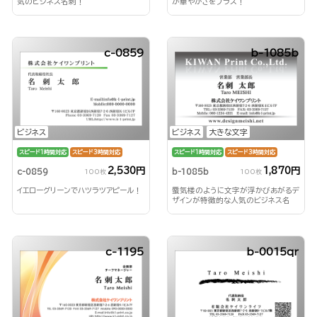
気のビジネス名刺！
が華やかさをプラス！
c-0859
b-1085b
ビジネス
ビジネス
大きな文字
スピード1時間対応
スピード3時間対応
スピード1時間対応
スピード3時間対応
2,530円
1,870円
c-0859
b-1085b
100枚
100枚
イエローグリーンでハツラツアピール！
蜃気楼のように文字が浮かびあがるデ
ザインが特徴的な人気のビジネス名
刺！
c-1195
b-0015qr