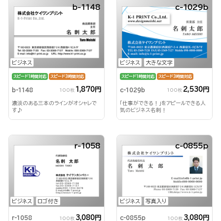
b-1148
c-1029b
ビジネス
ビジネス
大きな文字
スピード1時間対応
スピード3時間対応
スピード1時間対応
スピード3時間対応
1,870円
2,530円
b-1148
c-1029b
100枚
100枚
濃淡のある三本のラインがオシャレで
「仕事ができる！」をアピールできる人
す♪
気のビジネス名刺！
r-1058
c-0855p
ビジネス
ロゴ付き
ビジネス
写真入り
3,080円
3,080円
r-1058
c-0855p
100枚
100枚