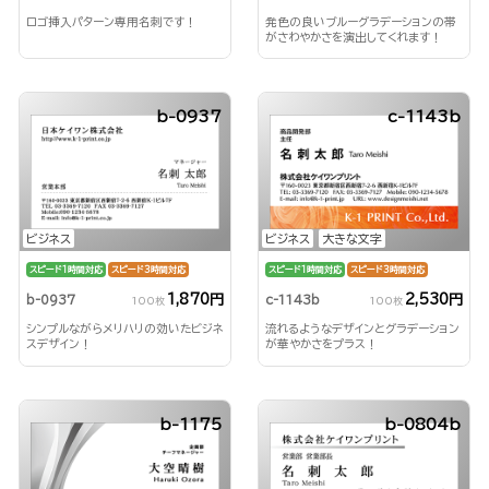
ロゴ挿入パターン専用名刺です！
発色の良いブルーグラデーションの帯
がさわやかさを演出してくれます！
b-0937
c-1143b
ビジネス
ビジネス
大きな文字
スピード1時間対応
スピード3時間対応
スピード1時間対応
スピード3時間対応
1,870円
2,530円
b-0937
c-1143b
100枚
100枚
シンプルながらメリハリの効いたビジネ
流れるようなデザインとグラデーション
スデザイン！
が華やかさをプラス！
b-1175
b-0804b