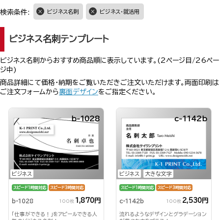
検索条件:
ビジネス名刺
ビジネス・就活用
ビジネス名刺テンプレート
ビジネス名刺からおすすめ商品順に表示しています。(2ページ目/26ペー
ジ中)
商品詳細にて価格・納期をご覧いただきご注文いただけます。両面印刷は
ご注文フォームから
裏面デザイン
をご指定ください。
b-1028
c-1142b
ビジネス
ビジネス
大きな文字
スピード1時間対応
スピード3時間対応
スピード1時間対応
スピード3時間対応
1,870円
2,530円
b-1028
c-1142b
100枚
100枚
「仕事ができる！」をアピールできる人
流れるようなデザインとグラデーション