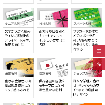
文字が大きく読み
正方形が目を引く
サッカーや野球な
やすい。退職後の
キュートでカワイ
どのスポーツ名
プライベート用や、
イ、少し小さなミニ
刺。背番号などで
年配者向けに
名刺
自分オリジナルを
作れる
重厚な金銀色の肉
世界各国の国旗を
様々な業種に合わ
厚台紙を使用した
モチーフにした国
せ、キレイからカワ
リッチ感あふれる
際色豊かな名刺
イイまでの店舗向
けデザイン