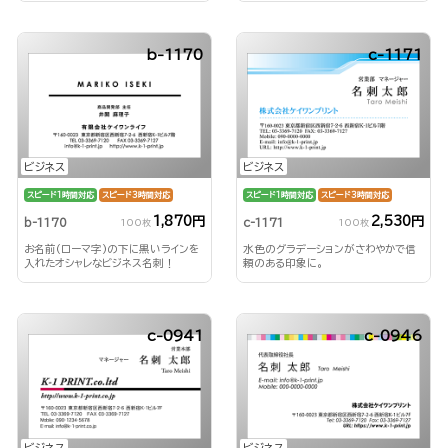
b-1170
c-1171
ビジネス
ビジネス
スピード1時間対応
スピード3時間対応
スピード1時間対応
スピード3時間対応
1,870円
2,530円
b-1170
c-1171
100枚
100枚
お名前(ローマ字)の下に黒いラインを
水色のグラデーションがさわやかで信
入れたオシャレなビジネス名刺！
頼のある印象に。
c-0941
c-0946
ビジネス
ビジネス