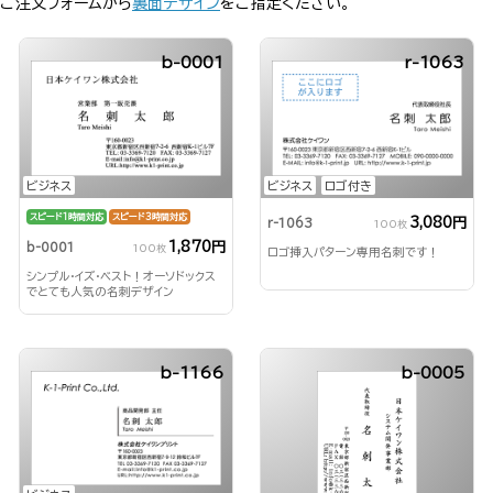
ご注文フォームから
裏面デザイン
をご指定ください。
b-0001
r-1063
ビジネス
ビジネス
ロゴ付き
スピード1時間対応
スピード3時間対応
3,080円
r-1063
100枚
1,870円
b-0001
100枚
ロゴ挿入パターン専用名刺です！
シンプル・イズ・ベスト！オーソドックス
でとても人気の名刺デザイン
b-1166
b-0005