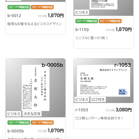
スピード1時間対応
スピード3時間対応
ビジネス
1,870円
b-0012
100枚
スピード1時間対応
スピード3時間対応
聡明な印象を与えるビジネスデザイン
1,870円
b-1159
100枚
シンプルに整った1枚！
b-0005b
r-1053
ビジネス
ロゴ付き
3,080円
r-1053
100枚
ビジネス
大きな文字
ロゴ挿入パターン専用名刺です！
スピード1時間対応
スピード3時間対応
1,870円
b-0005b
100枚