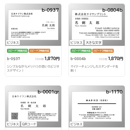
b-0937
b-0804b
ビジネス
ビジネス
大きな文字
スピード1時間対応
スピード3時間対応
スピード1時間対応
スピード3時間対応
1,870円
1,870円
b-0937
b-0804b
100枚
100枚
シンプルながらメリハリの効いたビジネ
マイナーチェンジしたスタンダード名
スデザイン！
刺！
b-0001qr
b-1170
ビジネス
QRコード
ビジネス