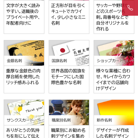
文字が大きく読み
正方形が目を引く
サッカーや野球な
やすい。退職後の
キュートでカワイ
どのスポーツ名
プライベート用や、
イ、少し小さなミニ
刺。背番号などで
年配者向けに
名刺
自分オリジナルを
作れる
重厚な金銀色の肉
世界各国の国旗を
様々な業種に合わ
厚台紙を使用した
モチーフにした国
せ、キレイからカワ
リッチ感あふれる
際色豊かな名刺
イイまでの店舗向
けデザイン
ありがとうの気持
職業別にお勧め名
デザイナーが作成
ちを形にして伝え
刺デザインを集め
した名刺デザイン