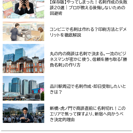
【保存版】やってしまった！名刺作成の失敗
談20選｜プロが教える後悔しないための
回避術
コンビニで名刺は作れる？印刷方法とデメ
リットを徹底解説
丸の内の商談は名刺で決まる。一流のビジ
ネスマンが密かに使う、信頼を勝ち取る「勝
負名刺」の作り方
品川駅周辺で名刺作成・即日受取したいと
きは？
新橋・虎ノ門で商談直前に名刺切れ！この
エリアで焦って探すより、新宿へ向かうべ
き決定的理由