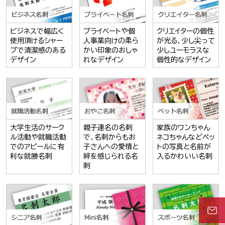
ビジネスで幅広く
プライベートや個
クリエイターの個性
使用頂けるシャー
人事業向けの柔ら
が光る、少し尖って
プで清潔感のある
かい印象のおしゃ
少しユーモラスな
デザイン
れなデザイン
個性的なデザイン
大学生活のサーク
親子連名の名刺
家族のワンちゃん
ル活動や就職活動
で、名刺からもお
ネコちゃんなどペッ
でのアピールに有
子さんへの愛情と
トの写真と名前が
利な就勝名刺
絆を感じられる名
入るかわいい名刺
刺