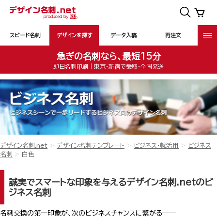
スピード名刺
デザインを探す
データ入稿
再注文
急ぎの名刺なら、最短15分
即日名刺印刷｜東京・新宿で受取・全国発送
デザイン名刺.net
デザイン名刺テンプレート
ビジネス・就活用
ビジネス
名刺
白色
誠実でスマートな印象を与えるデザイン名刺.netのビ
ジネス名刺
名刺交換の第一印象が、次のビジネスチャンスに繋がる――