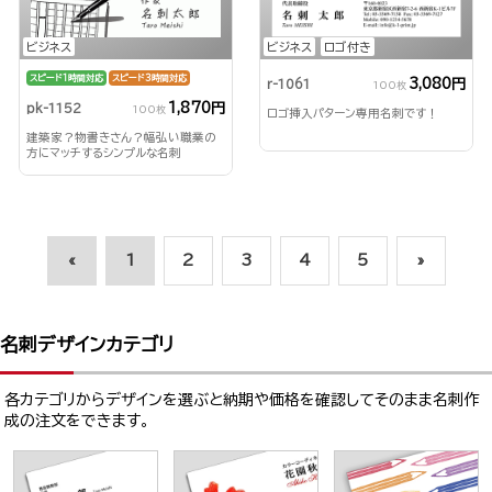
ビジネス
ビジネス
ロゴ付き
スピード1時間対応
スピード3時間対応
3,080円
r-1061
100枚
1,870円
pk-1152
100枚
ロゴ挿入パターン専用名刺です！
建築家？物書きさん？幅弘い職業の
方にマッチするシンプルな名刺
«
1
2
3
4
5
»
名刺デザインカテゴリ
各カテゴリからデザインを選ぶと納期や価格を確認してそのまま名刺作
成の注文をできます。