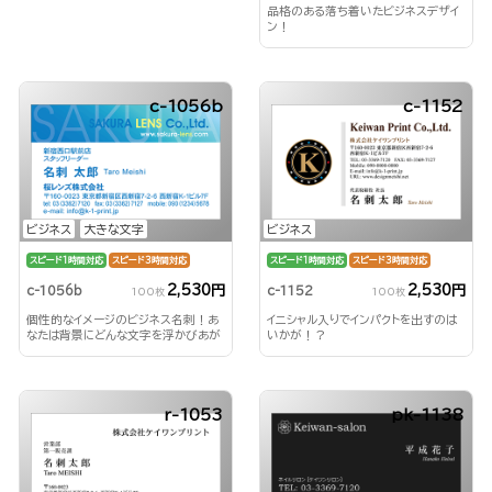
品格のある落ち着いたビジネスデザイ
ン！
c-1056b
c-1152
ビジネス
大きな文字
ビジネス
スピード1時間対応
スピード3時間対応
スピード1時間対応
スピード3時間対応
2,530円
2,530円
c-1056b
c-1152
100枚
100枚
個性的なイメージのビジネス名刺！あ
イニシャル入りでインパクトを出すのは
なたは背景にどんな文字を浮かびあが
いかが！？
らせる？！
r-1053
pk-1138