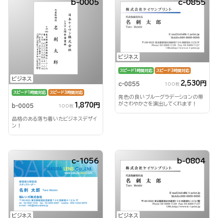
b-0005
c-0855
ビジネス
スピード1時間対応
スピード3時間対応
ビジネス
2,530円
c-0855
100枚
スピード1時間対応
スピード3時間対応
発色の良いブルーグラデーションの帯
がさわやかさを演出してくれます！
1,870円
b-0005
100枚
品格のある落ち着いたビジネスデザイ
ン！
c-1056
b-0804
ビジネス
ビジネス