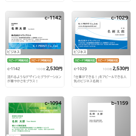
刺！
c-1142
c-1029
ビジネス
ビジネス
スピード1時間対応
スピード3時間対応
スピード1時間対応
スピード3時間対応
2,530円
2,530円
c-1142
c-1029
100枚
100枚
流れるようなデザインとグラデーション
「仕事ができる！」をアピールできる人
が華やかさをプラス！
気のビジネス名刺！
c-1094
b-1159