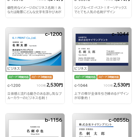
個性的なイメージのビジネス名刺！あ
シンプル・イズ・ベスト！オーソドックス
なたは背景にどんな文字を浮かびあが
でとても人気の名刺デザイン
らせる？！
c-1200
c-1044
ビジネス
ビジネス
スピード1時間対応
スピード3時間対応
スピード1時間対応
スピード3時間対応
2,530円
2,530円
c-1200
c-1044
100枚
100枚
立体感と流れる動きのある涼し気なブ
上下の帯が全体を引き締めるデザイン
ルーカラーのビジネス名刺！
が印象的！
b-1156
c-0855b