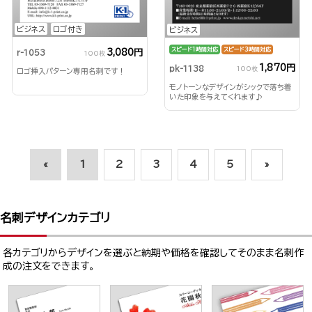
ビジネス
ロゴ付き
ビジネス
スピード1時間対応
スピード3時間対応
3,080円
r-1053
100枚
1,870円
pk-1138
100枚
ロゴ挿入パターン専用名刺です！
モノトーンなデザインがシックで落ち着
いた印象を与えてくれます♪
«
1
2
3
4
5
»
名刺デザインカテゴリ
各カテゴリからデザインを選ぶと納期や価格を確認してそのまま名刺作
成の注文をできます。