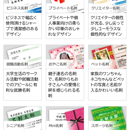
ビジネスで幅広く
プライベートや個
クリエイターの個性
使用頂けるシャー
人事業向けの柔ら
が光る、少し尖って
プで清潔感のある
かい印象のおしゃ
少しユーモラスな
デザイン
れなデザイン
個性的なデザイン
大学生活のサーク
親子連名の名刺
家族のワンちゃん
ル活動や就職活動
で、名刺からもお
ネコちゃんなどペッ
でのアピールに有
子さんへの愛情と
トの写真と名前が
利な就勝名刺
絆を感じられる名
入るかわいい名刺
刺