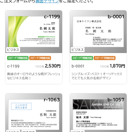
ご注文フォームから
裏面デザイン
をご指定ください。
c-1199
b-0001
ビジネス
ビジネス
スピード1時間対応
スピード3時間対応
スピード1時間対応
スピード3時間対応
2,530円
1,870円
c-1199
b-0001
100枚
100枚
黄緑のオーロラのような柄がフレッシュ
シンプル・イズ・ベスト！オーソドックス
なビジネス名刺！
でとても人気の名刺デザイン
r-1063
b-1057