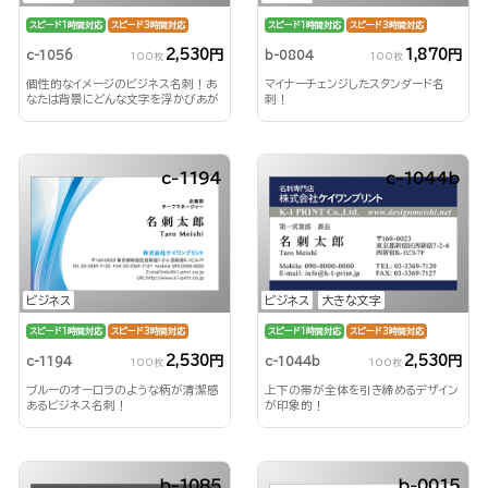
スピード1時間対応
スピード3時間対応
スピード1時間対応
スピード3時間対応
2,530円
1,870円
c-1056
b-0804
100枚
100枚
個性的なイメージのビジネス名刺！あ
マイナーチェンジしたスタンダード名
なたは背景にどんな文字を浮かびあが
刺！
らせる？！
c-1194
c-1044b
ビジネス
ビジネス
大きな文字
スピード1時間対応
スピード3時間対応
スピード1時間対応
スピード3時間対応
2,530円
2,530円
c-1194
c-1044b
100枚
100枚
ブルーのオーロラのような柄が清潔感
上下の帯が全体を引き締めるデザイン
あるビジネス名刺！
が印象的！
b-1085
b-0015