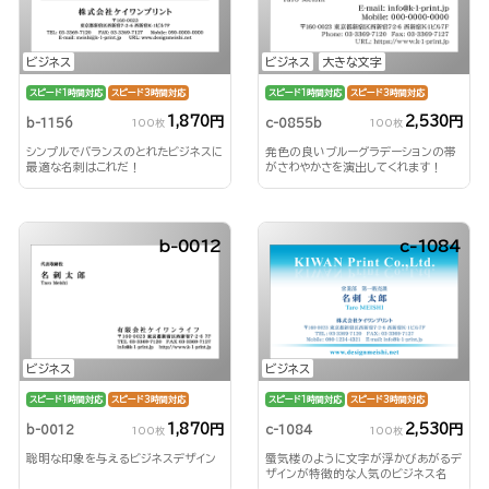
ビジネス
ビジネス
大きな文字
スピード1時間対応
スピード3時間対応
スピード1時間対応
スピード3時間対応
1,870円
2,530円
b-1156
c-0855b
100枚
100枚
シンプルでバランスのとれたビジネスに
発色の良いブルーグラデーションの帯
最適な名刺はこれだ！
がさわやかさを演出してくれます！
b-0012
c-1084
ビジネス
ビジネス
スピード1時間対応
スピード3時間対応
スピード1時間対応
スピード3時間対応
1,870円
2,530円
b-0012
c-1084
100枚
100枚
聡明な印象を与えるビジネスデザイン
蜃気楼のように文字が浮かびあがるデ
ザインが特徴的な人気のビジネス名