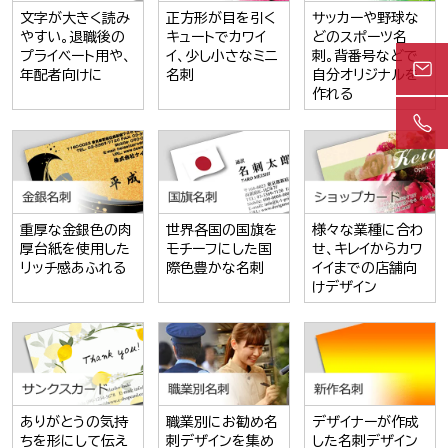
文字が大きく読み
正方形が目を引く
サッカーや野球な
やすい。退職後の
キュートでカワイ
どのスポーツ名
プライベート用や、
イ、少し小さなミニ
刺。背番号などで
年配者向けに
名刺
自分オリジナルを
作れる
重厚な金銀色の肉
世界各国の国旗を
様々な業種に合わ
厚台紙を使用した
モチーフにした国
せ、キレイからカワ
リッチ感あふれる
際色豊かな名刺
イイまでの店舗向
けデザイン
ありがとうの気持
職業別にお勧め名
デザイナーが作成
ちを形にして伝え
刺デザインを集め
した名刺デザイン