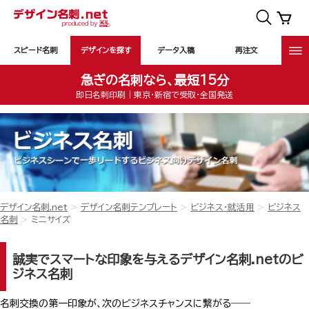
スピード名刺
デザインを探す
データ入稿
再注文
急ぎの名刺なら、最短15分
即日名刺印刷｜東京・新宿で受取・全国発送
デザイン名刺.net
デザイン名刺テンプレート
ビジネス・就活用
ビジネス
名刺
ミニサイズ
誠実でスマートな印象を与えるデザイン名刺.netのビ
ジネス名刺
名刺交換の第一印象が、次のビジネスチャンスに繋がる――