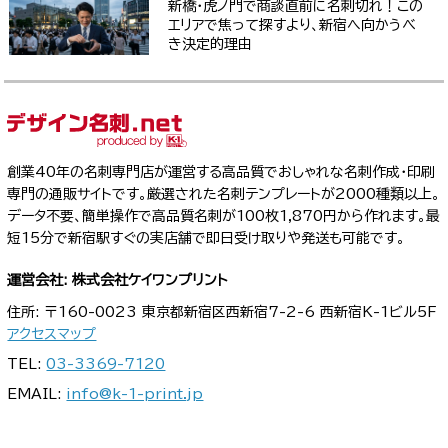
新橋・虎ノ門で商談直前に名刺切れ！この
エリアで焦って探すより、新宿へ向かうべ
き決定的理由
創業40年の名刺専門店が運営する高品質でおしゃれな名刺作成・印刷
専門の通販サイトです。厳選された名刺テンプレートが2000種類以上。
データ不要、簡単操作で高品質名刺が100枚1,870円から作れます。最
短15分で新宿駅すぐの実店舗で即日受け取りや発送も可能です。
運営会社: 株式会社ケイワンプリント
住所: 〒160-0023 東京都新宿区西新宿7-2-6 西新宿K-1ビル5F
アクセスマップ
TEL:
03-3369-7120
EMAIL:
info@k-1-print.jp