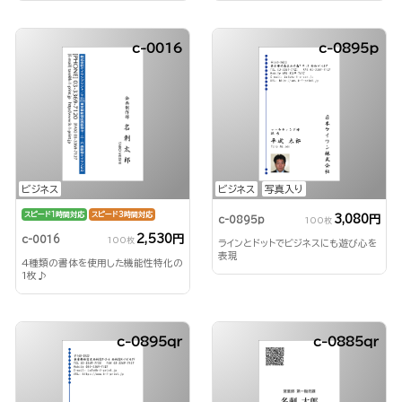
c-0016
c-0895p
ビジネス
ビジネス
写真入り
スピード1時間対応
スピード3時間対応
3,080円
c-0895p
100枚
2,530円
c-0016
100枚
ラインとドットでビジネスにも遊び心を
表現
4種類の書体を使用した機能性特化の
1枚♪
c-0895qr
c-0885qr