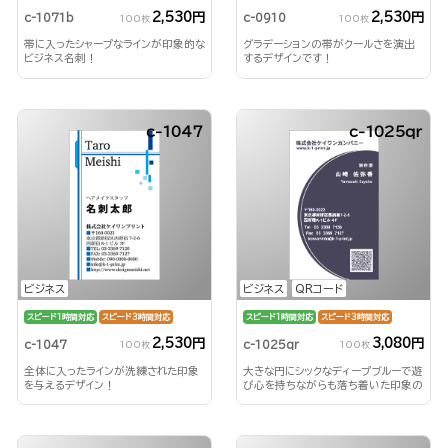
2,530円
2,530円
c-1071b
c-0910
100枚
100枚
帯に入ったシャープなラインが印象的な
グラデーションの帯がクールさを演出
ビジネス名刺！
するデザインです！
c-1047
c-1025qr
ビジネス
ビジネス
QRコード
スピード1時間対応
スピード3時間対応
スピード1時間対応
スピード3時間対応
2,530円
3,080円
c-1047
c-1025qr
100枚
100枚
全体に入ったラインが洗練された印象
大きな円にシックなディープブルーで遊
を与えるデザイン！
び心を持ちながらも落ち着いた印象の
ビジネス名刺を！