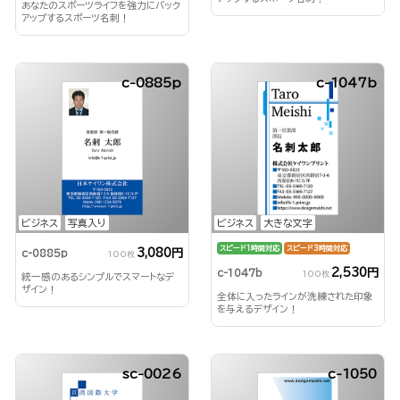
あなたのスポーツライフを強力にバック
アップするスポーツ名刺！
c-0885p
c-1047b
ビジネス
写真入り
ビジネス
大きな文字
スピード1時間対応
スピード3時間対応
3,080円
c-0885p
100枚
2,530円
c-1047b
100枚
統一感のあるシンプルでスマートなデ
ザイン！
全体に入ったラインが洗練された印象
を与えるデザイン！
sc-0026
c-1050