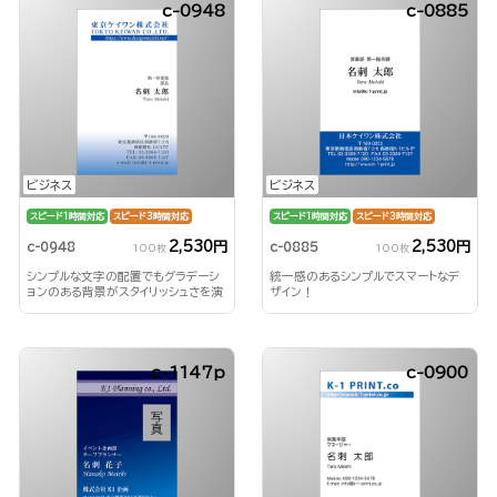
c-0948
c-0885
ビジネス
ビジネス
スピード1時間対応
スピード3時間対応
スピード1時間対応
スピード3時間対応
2,530円
2,530円
c-0948
c-0885
100枚
100枚
シンプルな文字の配置でもグラデーシ
統一感のあるシンプルでスマートなデ
ョンのある背景がスタイリッシュさを演
ザイン！
出！
c-1147p
c-0900