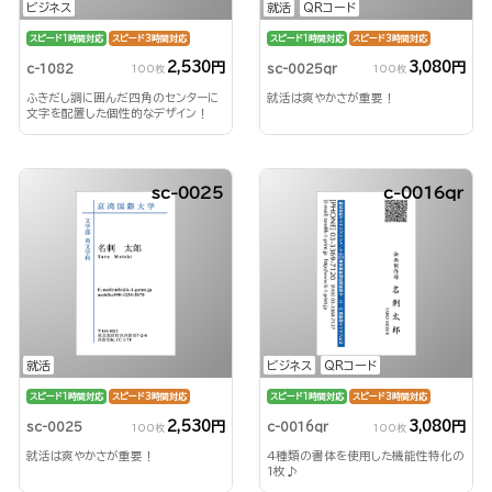
ビジネス
就活
QRコード
スピード1時間対応
スピード3時間対応
スピード1時間対応
スピード3時間対応
2,530円
3,080円
c-1082
sc-0025qr
100枚
100枚
ふきだし調に囲んだ四角のセンターに
就活は爽やかさが重要！
文字を配置した個性的なデザイン！
sc-0025
c-0016qr
就活
ビジネス
QRコード
スピード1時間対応
スピード3時間対応
スピード1時間対応
スピード3時間対応
2,530円
3,080円
sc-0025
c-0016qr
100枚
100枚
就活は爽やかさが重要！
4種類の書体を使用した機能性特化の
1枚♪