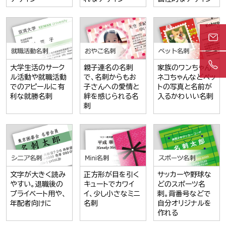
大学生活のサーク
親子連名の名刺
家族のワンちゃん
ル活動や就職活動
で、名刺からもお
ネコちゃんなどペッ
でのアピールに有
子さんへの愛情と
トの写真と名前が
利な就勝名刺
絆を感じられる名
入るかわいい名刺
刺
文字が大きく読み
正方形が目を引く
サッカーや野球な
やすい。退職後の
キュートでカワイ
どのスポーツ名
プライベート用や、
イ、少し小さなミニ
刺。背番号などで
年配者向けに
名刺
自分オリジナルを
作れる