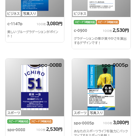
ビジネス
写真入り
ビジネス
スピード1時間対応
スピード3時間対応
3,080円
c-1147p
100枚
2,530円
c-0900
100枚
美しいブルーグラデーションがポイン
ト！
グラデーションの帯が爽やかさを演出
するデザインです！
spo-0088
spo-0005p
スポーツ
スポーツ
写真入り
スピード1時間対応
スピード3時間対応
3,080円
spo-0005p
100枚
2,530円
spo-0088
100枚
あなたのスポーツライフを強力にバック
アップするスポーツ名刺！