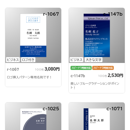
r-1067
c-1147b
ビジネス
ロゴ付き
ビジネス
大きな文字
スピード1時間対応
スピード3時間対応
3,080円
r-1067
100枚
2,530円
c-1147b
100枚
ロゴ挿入パターン専用名刺です！
美しいブルーグラデーションがポイン
ト！
c-1025
c-1071