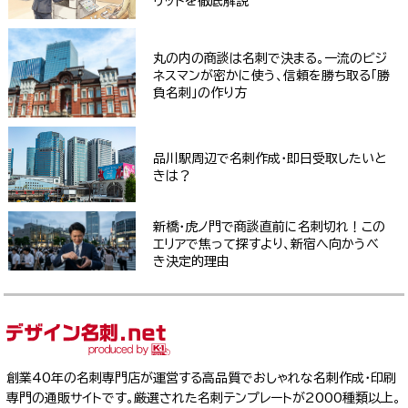
リットを徹底解説
丸の内の商談は名刺で決まる。一流のビジ
ネスマンが密かに使う、信頼を勝ち取る「勝
負名刺」の作り方
品川駅周辺で名刺作成・即日受取したいと
きは？
新橋・虎ノ門で商談直前に名刺切れ！この
エリアで焦って探すより、新宿へ向かうべ
き決定的理由
創業40年の名刺専門店が運営する高品質でおしゃれな名刺作成・印刷
専門の通販サイトです。厳選された名刺テンプレートが2000種類以上。