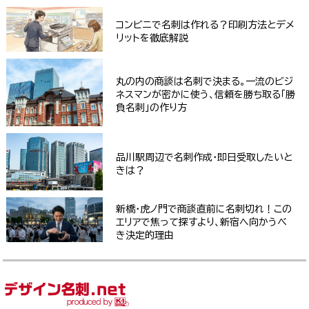
コンビニで名刺は作れる？印刷方法とデメ
リットを徹底解説
丸の内の商談は名刺で決まる。一流のビジ
ネスマンが密かに使う、信頼を勝ち取る「勝
負名刺」の作り方
品川駅周辺で名刺作成・即日受取したいと
きは？
新橋・虎ノ門で商談直前に名刺切れ！この
エリアで焦って探すより、新宿へ向かうべ
き決定的理由