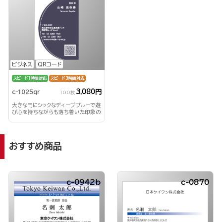
ビジネス
QRコード
スピード1時間対応
スピード3時間対応
3,080円
c-1025qr
100枚
大きな円にシックなディープブルーで遊
び心を持ちながらも落ち着いた印象の
ビジネス名刺を！
おすすめ商品
c-0942b
c-0870