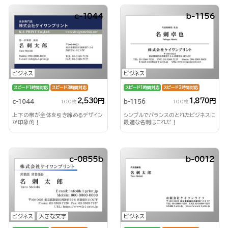
c-1044
b-1156
ビジネス
ビジネス
スピード1時間対応
スピード3時間対応
スピード1時間対応
スピード3時間対応
2,530円
1,870円
c-1044
b-1156
100枚
100枚
上下の帯が全体を引き締めるデザイン
シンプルでバランスのとれたビジネスに
が印象的！
最適な名刺はこれだ！
c-0855b
b-0012
ビジネス
大きな文字
ビジネス