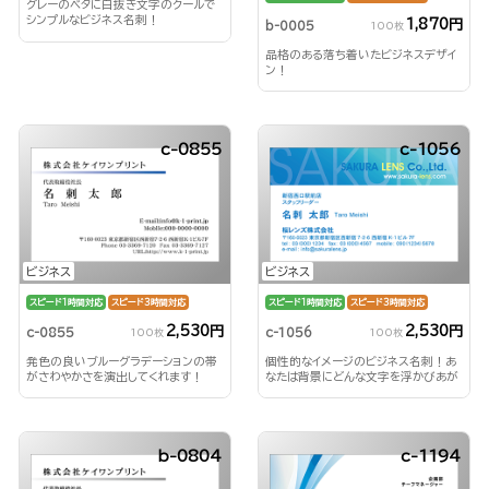
グレーのベタに白抜き文字のクールで
シンプルなビジネス名刺！
1,870円
b-0005
100枚
品格のある落ち着いたビジネスデザイ
ン！
c-0855
c-1056
ビジネス
ビジネス
スピード1時間対応
スピード3時間対応
スピード1時間対応
スピード3時間対応
2,530円
2,530円
c-0855
c-1056
100枚
100枚
発色の良いブルーグラデーションの帯
個性的なイメージのビジネス名刺！あ
がさわやかさを演出してくれます！
なたは背景にどんな文字を浮かびあが
らせる？！
b-0804
c-1194