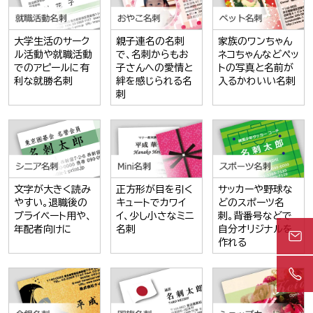
大学生活のサーク
親子連名の名刺
家族のワンちゃん
ル活動や就職活動
で、名刺からもお
ネコちゃんなどペッ
でのアピールに有
子さんへの愛情と
トの写真と名前が
利な就勝名刺
絆を感じられる名
入るかわいい名刺
刺
文字が大きく読み
正方形が目を引く
サッカーや野球な
やすい。退職後の
キュートでカワイ
どのスポーツ名
プライベート用や、
イ、少し小さなミニ
刺。背番号などで
年配者向けに
名刺
自分オリジナルを
作れる