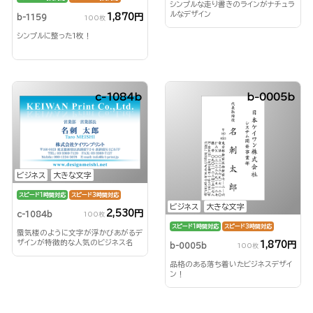
シンプルな走り書きのラインがナチュラ
ルなデザイン
1,870円
b-1159
100枚
シンプルに整った1枚！
c-1084b
b-0005b
ビジネス
大きな文字
スピード1時間対応
スピード3時間対応
ビジネス
大きな文字
2,530円
c-1084b
100枚
スピード1時間対応
スピード3時間対応
蜃気楼のように文字が浮かびあがるデ
ザインが特徴的な人気のビジネス名
1,870円
b-0005b
100枚
刺！
品格のある落ち着いたビジネスデザイ
ン！