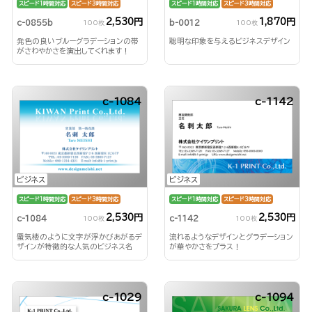
スピード1時間対応
スピード3時間対応
スピード1時間対応
スピード3時間対応
2,530円
1,870円
c-0855b
b-0012
100枚
100枚
発色の良いブルーグラデーションの帯
聡明な印象を与えるビジネスデザイン
がさわやかさを演出してくれます！
c-1084
c-1142
ビジネス
ビジネス
スピード1時間対応
スピード3時間対応
スピード1時間対応
スピード3時間対応
2,530円
2,530円
c-1084
c-1142
100枚
100枚
蜃気楼のように文字が浮かびあがるデ
流れるようなデザインとグラデーション
ザインが特徴的な人気のビジネス名
が華やかさをプラス！
刺！
c-1029
c-1094