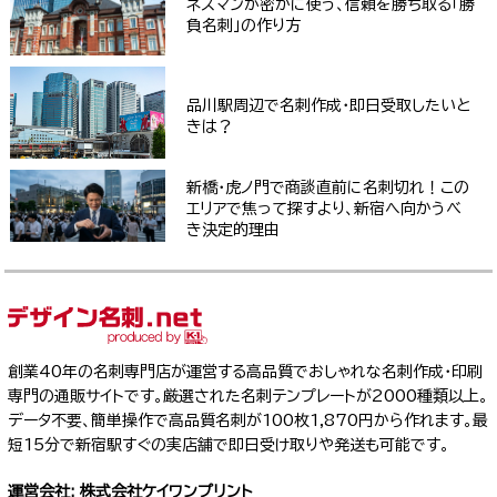
ネスマンが密かに使う、信頼を勝ち取る「勝
負名刺」の作り方
品川駅周辺で名刺作成・即日受取したいと
きは？
新橋・虎ノ門で商談直前に名刺切れ！この
エリアで焦って探すより、新宿へ向かうべ
き決定的理由
創業40年の名刺専門店が運営する高品質でおしゃれな名刺作成・印刷
専門の通販サイトです。厳選された名刺テンプレートが2000種類以上。
データ不要、簡単操作で高品質名刺が100枚1,870円から作れます。最
短15分で新宿駅すぐの実店舗で即日受け取りや発送も可能です。
運営会社: 株式会社ケイワンプリント