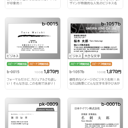
が印象的！
ザインが特徴的な人気のビジネス名
刺！
b-0015
b-1057b
ビジネス
ビジネス
大きな文字
スピード1時間対応
スピード3時間対応
スピード1時間対応
スピード3時間対応
1,870円
1,870円
b-0015
b-1057b
100枚
100枚
フォーマルだけど、カジュアルさも欲し
個性的なイメージのビジネス名刺！あ
い！そんな方は、この名刺で決まり！
なたは背景にどんな文字を浮かびあが
らせる？！
pk-0809
b-0001b