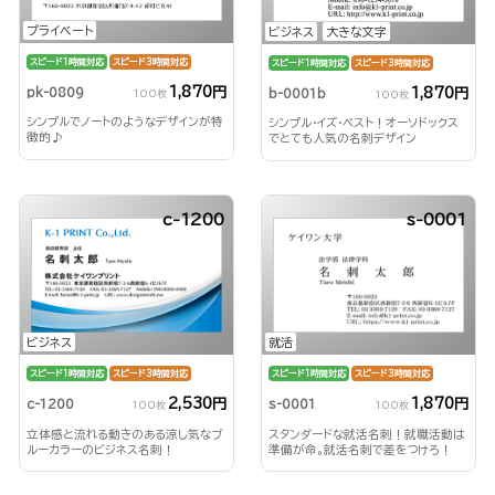
プライベート
ビジネス
大きな文字
スピード1時間対応
スピード3時間対応
スピード1時間対応
スピード3時間対応
1,870円
1,870円
pk-0809
b-0001b
100枚
100枚
シンプルでノートのようなデザインが特
シンプル・イズ・ベスト！オーソドックス
徴的♪
でとても人気の名刺デザイン
c-1200
s-0001
ビジネス
就活
スピード1時間対応
スピード3時間対応
スピード1時間対応
スピード3時間対応
2,530円
1,870円
c-1200
s-0001
100枚
100枚
立体感と流れる動きのある涼し気なブ
スタンダードな就活名刺！就職活動は
ルーカラーのビジネス名刺！
準備が命。就活名刺で差をつけろ！