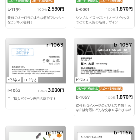
スピード1時間対応
スピード3時間対応
スピード1時間対応
スピード3時間対応
2,530円
1,870円
c-1199
b-0001
100枚
100枚
黄緑のオーロラのような柄がフレッシュ
シンプル・イズ・ベスト！オーソドックス
なビジネス名刺！
でとても人気の名刺デザイン
r-1063
b-1057
ビジネス
ロゴ付き
ビジネス
スピード1時間対応
スピード3時間対応
3,080円
r-1063
100枚
1,870円
b-1057
100枚
ロゴ挿入パターン専用名刺です！
個性的なイメージのビジネス名刺！あ
なたは背景にどんな文字を浮かびあが
らせる？！
p-1157
b-1166