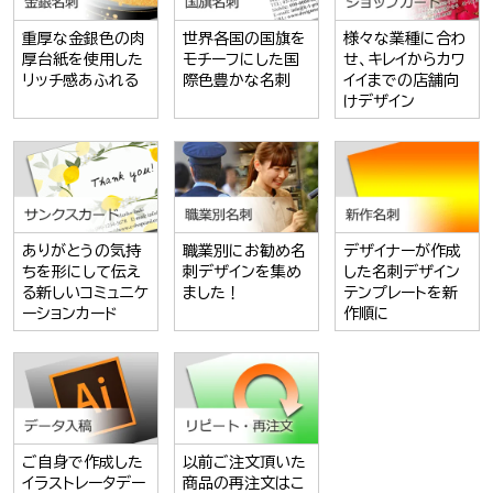
重厚な金銀色の肉
世界各国の国旗を
様々な業種に合わ
厚台紙を使用した
モチーフにした国
せ、キレイからカワ
リッチ感あふれる
際色豊かな名刺
イイまでの店舗向
けデザイン
ありがとうの気持
職業別にお勧め名
デザイナーが作成
ちを形にして伝え
刺デザインを集め
した名刺デザイン
る新しいコミュニケ
ました！
テンプレートを新
ーションカード
作順に
ご自身で作成した
以前ご注文頂いた
イラストレータデー
商品の再注文はこ