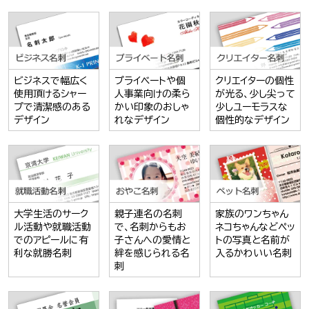
ビジネスで幅広く
プライベートや個
クリエイターの個性
使用頂けるシャー
人事業向けの柔ら
が光る、少し尖って
プで清潔感のある
かい印象のおしゃ
少しユーモラスな
デザイン
れなデザイン
個性的なデザイン
大学生活のサーク
親子連名の名刺
家族のワンちゃん
ル活動や就職活動
で、名刺からもお
ネコちゃんなどペッ
でのアピールに有
子さんへの愛情と
トの写真と名前が
利な就勝名刺
絆を感じられる名
入るかわいい名刺
刺