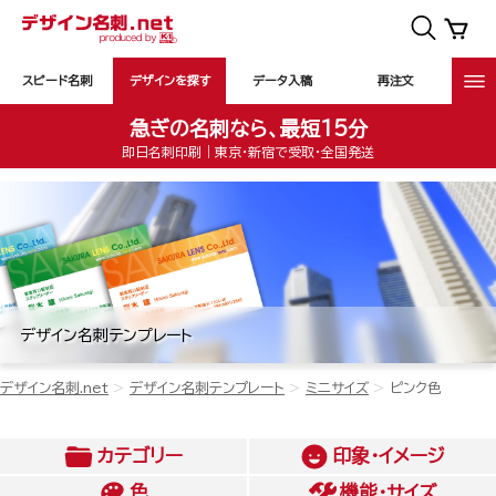
スピード名刺
デザインを探す
データ入稿
再注文
急ぎの名刺なら、最短15分
即日名刺印刷｜東京・新宿で受取・全国発送
デザイン名刺テンプレート
デザイン名刺.net
デザイン名刺テンプレート
ミニサイズ
ピンク色
カテゴリー
印象・イメージ
色
機能・サイズ