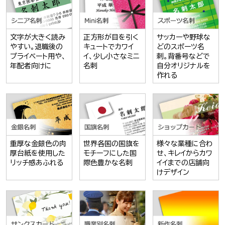
文字が大きく読み
正方形が目を引く
サッカーや野球な
やすい。退職後の
キュートでカワイ
どのスポーツ名
プライベート用や、
イ、少し小さなミニ
刺。背番号などで
年配者向けに
名刺
自分オリジナルを
作れる
重厚な金銀色の肉
世界各国の国旗を
様々な業種に合わ
厚台紙を使用した
モチーフにした国
せ、キレイからカワ
リッチ感あふれる
際色豊かな名刺
イイまでの店舗向
けデザイン