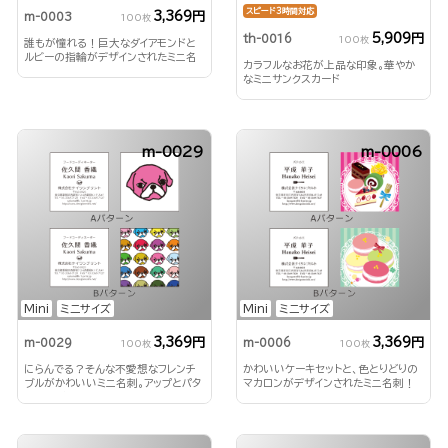
スピード3時間対応
3,369円
m-0003
100枚
5,909円
th-0016
100枚
誰もが憧れる！巨大なダイアモンドと
ルビーの指輪がデザインされたミニ名
カラフルなお花が上品な印象。華やか
刺！
なミニサンクスカード
m-0029
m-0006
Mini
ミニサイズ
Mini
ミニサイズ
3,369円
3,369円
m-0029
m-0006
100枚
100枚
にらんでる？そんな不愛想なフレンチ
かわいいケーキセットと、色とりどりの
ブルがかわいいミニ名刺。アップとパタ
マカロンがデザインされたミニ名刺！
ーン柄が楽しめます。