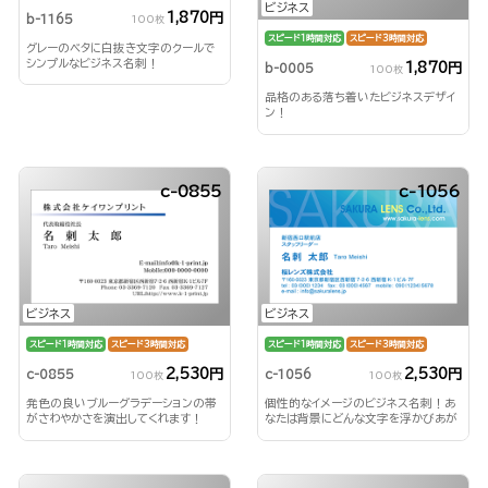
ビジネス
1,870円
b-1165
100枚
スピード1時間対応
スピード3時間対応
グレーのベタに白抜き文字のクールで
シンプルなビジネス名刺！
1,870円
b-0005
100枚
品格のある落ち着いたビジネスデザイ
ン！
c-0855
c-1056
ビジネス
ビジネス
スピード1時間対応
スピード3時間対応
スピード1時間対応
スピード3時間対応
2,530円
2,530円
c-0855
c-1056
100枚
100枚
発色の良いブルーグラデーションの帯
個性的なイメージのビジネス名刺！あ
がさわやかさを演出してくれます！
なたは背景にどんな文字を浮かびあが
らせる？！