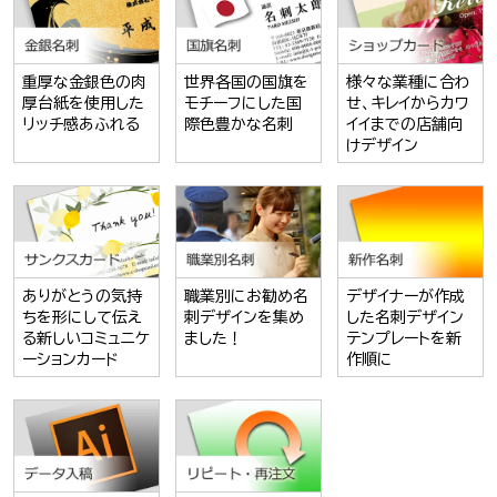
重厚な金銀色の肉
世界各国の国旗を
様々な業種に合わ
厚台紙を使用した
モチーフにした国
せ、キレイからカワ
リッチ感あふれる
際色豊かな名刺
イイまでの店舗向
けデザイン
ありがとうの気持
職業別にお勧め名
デザイナーが作成
ちを形にして伝え
刺デザインを集め
した名刺デザイン
る新しいコミュニケ
ました！
テンプレートを新
ーションカード
作順に