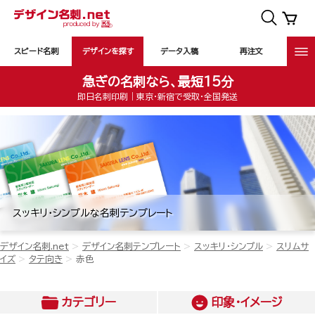
スピード名刺
デザインを探す
データ入稿
再注文
急ぎの名刺なら、最短15分
即日名刺印刷｜東京・新宿で受取・全国発送
スッキリ・シンプルな名刺テンプレート
デザイン名刺.net
デザイン名刺テンプレート
スッキリ・シンプル
スリムサ
イズ
タテ向き
赤色
カテゴリー
印象・イメージ