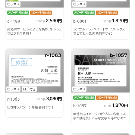
ビジネス
ビジネス
スピード1時間対応
スピード3時間対応
スピード1時間対応
スピード3時間対応
2,530円
1,870円
c-1199
b-0001
100枚
100枚
黄緑のオーロラのような柄がフレッシュ
シンプル・イズ・ベスト！オーソドックス
なビジネス名刺！
でとても人気の名刺デザイン
r-1063
b-1057
ビジネス
ロゴ付き
ビジネス
スピード1時間対応
スピード3時間対応
3,080円
r-1063
100枚
1,870円
b-1057
100枚
ロゴ挿入パターン専用名刺です！
個性的なイメージのビジネス名刺！あ
なたは背景にどんな文字を浮かびあが
らせる？！