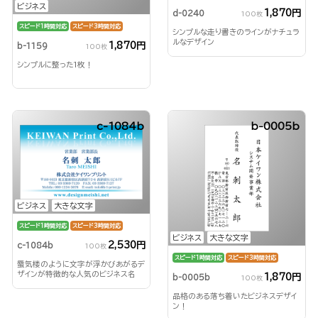
ビジネス
1,870円
d-0240
100枚
スピード1時間対応
スピード3時間対応
シンプルな走り書きのラインがナチュラ
ルなデザイン
1,870円
b-1159
100枚
シンプルに整った1枚！
c-1084b
b-0005b
ビジネス
大きな文字
スピード1時間対応
スピード3時間対応
ビジネス
大きな文字
2,530円
c-1084b
100枚
スピード1時間対応
スピード3時間対応
蜃気楼のように文字が浮かびあがるデ
ザインが特徴的な人気のビジネス名
1,870円
b-0005b
100枚
刺！
品格のある落ち着いたビジネスデザイ
ン！