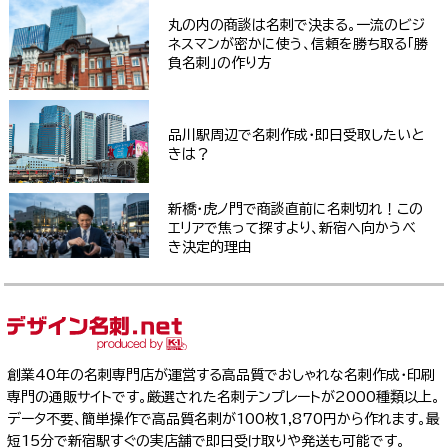
丸の内の商談は名刺で決まる。一流のビジ
ネスマンが密かに使う、信頼を勝ち取る「勝
負名刺」の作り方
品川駅周辺で名刺作成・即日受取したいと
きは？
新橋・虎ノ門で商談直前に名刺切れ！この
エリアで焦って探すより、新宿へ向かうべ
き決定的理由
創業40年の名刺専門店が運営する高品質でおしゃれな名刺作成・印刷
専門の通販サイトです。厳選された名刺テンプレートが2000種類以上。
データ不要、簡単操作で高品質名刺が100枚1,870円から作れます。最
短15分で新宿駅すぐの実店舗で即日受け取りや発送も可能です。