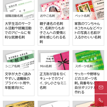
大学生活のサーク
親子連名の名刺
家族のワンちゃん
ル活動や就職活動
で、名刺からもお
ネコちゃんなどペッ
でのアピールに有
子さんへの愛情と
トの写真と名前が
利な就勝名刺
絆を感じられる名
入るかわいい名刺
刺
文字が大きく読み
正方形が目を引く
サッカーや野球な
やすい。退職後の
キュートでカワイ
どのスポーツ名
プライベート用や、
イ、少し小さなミニ
刺。背番号などで
年配者向けに
名刺
自分オリジナルを
作れる