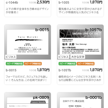
2,530円
1,870円
c-1044b
b-1085
100枚
100枚
上下の帯が全体を引き締めるデザイン
蜃気楼のように文字が浮かびあがるデ
が印象的！
ザインが特徴的な人気のビジネス名
刺！
b-0015
b-1057b
ビジネス
ビジネス
大きな文字
スピード1時間対応
スピード3時間対応
スピード1時間対応
スピード3時間対応
1,870円
1,870円
b-0015
b-1057b
100枚
100枚
フォーマルだけど、カジュアルさも欲し
個性的なイメージのビジネス名刺！あ
い！そんな方は、この名刺で決まり！
なたは背景にどんな文字を浮かびあが
らせる？！
pk-0809
b-0001b