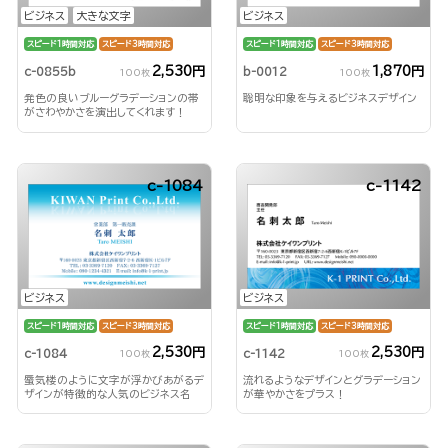
ビジネス
大きな文字
ビジネス
スピード1時間対応
スピード3時間対応
スピード1時間対応
スピード3時間対応
2,530円
1,870円
c-0855b
b-0012
100枚
100枚
発色の良いブルーグラデーションの帯
聡明な印象を与えるビジネスデザイン
がさわやかさを演出してくれます！
c-1084
c-1142
ビジネス
ビジネス
スピード1時間対応
スピード3時間対応
スピード1時間対応
スピード3時間対応
2,530円
2,530円
c-1084
c-1142
100枚
100枚
蜃気楼のように文字が浮かびあがるデ
流れるようなデザインとグラデーション
ザインが特徴的な人気のビジネス名
が華やかさをプラス！
刺！