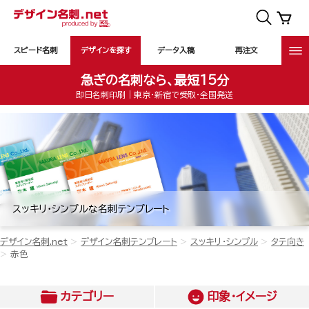
スピード名刺
デザインを探す
データ入稿
再注文
急ぎの名刺なら、最短15分
即日名刺印刷｜東京・新宿で受取・全国発送
スッキリ・シンプルな名刺テンプレート
デザイン名刺.net
デザイン名刺テンプレート
スッキリ・シンプル
タテ向き
赤色
カテゴリー
印象・イメージ