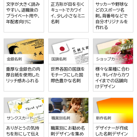
文字が大きく読み
正方形が目を引く
サッカーや野球な
やすい。退職後の
キュートでカワイ
どのスポーツ名
プライベート用や、
イ、少し小さなミニ
刺。背番号などで
年配者向けに
名刺
自分オリジナルを
作れる
重厚な金銀色の肉
世界各国の国旗を
様々な業種に合わ
厚台紙を使用した
モチーフにした国
せ、キレイからカワ
リッチ感あふれる
際色豊かな名刺
イイまでの店舗向
けデザイン
ありがとうの気持
職業別にお勧め名
デザイナーが作成
ちを形にして伝え
刺デザインを集め
した名刺デザイン