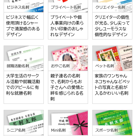
ビジネスで幅広く
プライベートや個
クリエイターの個性
使用頂けるシャー
人事業向けの柔ら
が光る、少し尖って
プで清潔感のある
かい印象のおしゃ
少しユーモラスな
デザイン
れなデザイン
個性的なデザイン
大学生活のサーク
親子連名の名刺
家族のワンちゃん
ル活動や就職活動
で、名刺からもお
ネコちゃんなどペッ
でのアピールに有
子さんへの愛情と
トの写真と名前が
利な就勝名刺
絆を感じられる名
入るかわいい名刺
刺