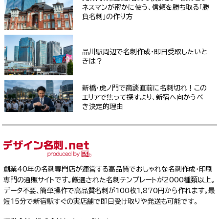
ネスマンが密かに使う、信頼を勝ち取る「勝
負名刺」の作り方
品川駅周辺で名刺作成・即日受取したいと
きは？
新橋・虎ノ門で商談直前に名刺切れ！この
エリアで焦って探すより、新宿へ向かうべ
き決定的理由
創業40年の名刺専門店が運営する高品質でおしゃれな名刺作成・印刷
専門の通販サイトです。厳選された名刺テンプレートが2000種類以上。
データ不要、簡単操作で高品質名刺が100枚1,870円から作れます。最
短15分で新宿駅すぐの実店舗で即日受け取りや発送も可能です。