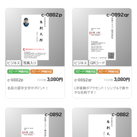
c-0882p
c-0892qr
ビジネス
写真入り
ビジネス
QRコード
スピード1時間対応
スピード3時間対応
スピード1時間対応
スピード3時間対応
3,080円
3,080円
c-0882p
c-0892qr
100枚
100枚
名前の習字文字がポイント！
L字装飾がアクセント！シンプルで爽や
かな名刺です！
c-0892
c-0882