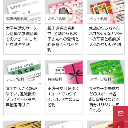
大学生活のサーク
親子連名の名刺
家族のワンちゃん
ル活動や就職活動
で、名刺からもお
ネコちゃんなどペッ
でのアピールに有
子さんへの愛情と
トの写真と名前が
利な就勝名刺
絆を感じられる名
入るかわいい名刺
刺
文字が大きく読み
正方形が目を引く
サッカーや野球な
やすい。退職後の
キュートでカワイ
どのスポーツ名
プライベート用や、
イ、少し小さなミニ
刺。背番号などで
年配者向けに
名刺
自分オリジナルを
作れる