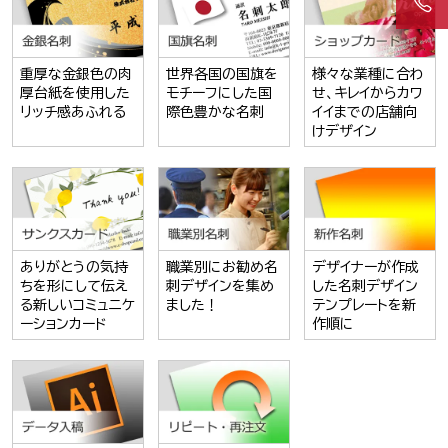
重厚な金銀色の肉
世界各国の国旗を
様々な業種に合わ
厚台紙を使用した
モチーフにした国
せ、キレイからカワ
リッチ感あふれる
際色豊かな名刺
イイまでの店舗向
けデザイン
ありがとうの気持
職業別にお勧め名
デザイナーが作成
ちを形にして伝え
刺デザインを集め
した名刺デザイン
る新しいコミュニケ
ました！
テンプレートを新
ーションカード
作順に