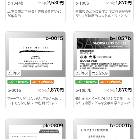
2,530円
1,870円
c-1044b
b-1085
100枚
100枚
上下の帯が全体を引き締めるデザイン
蜃気楼のように文字が浮かびあがるデ
が印象的！
ザインが特徴的な人気のビジネス名
刺！
b-0015
b-1057b
ビジネス
ビジネス
大きな文字
スピード1時間対応
スピード3時間対応
スピード1時間対応
スピード3時間対応
1,870円
1,870円
b-0015
b-1057b
100枚
100枚
フォーマルだけど、カジュアルさも欲し
個性的なイメージのビジネス名刺！あ
い！そんな方は、この名刺で決まり！
なたは背景にどんな文字を浮かびあが
らせる？！
pk-0809
b-0001b