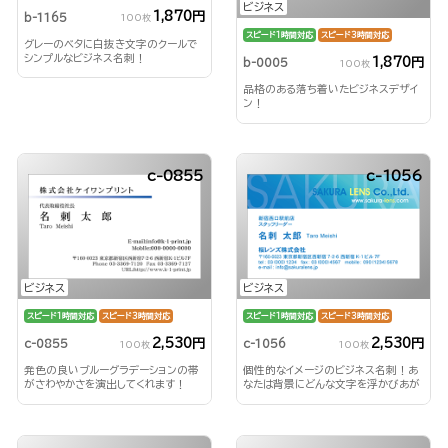
ビジネス
1,870円
b-1165
100枚
スピード1時間対応
スピード3時間対応
グレーのベタに白抜き文字のクールで
シンプルなビジネス名刺！
1,870円
b-0005
100枚
品格のある落ち着いたビジネスデザイ
ン！
c-0855
c-1056
ビジネス
ビジネス
スピード1時間対応
スピード3時間対応
スピード1時間対応
スピード3時間対応
2,530円
2,530円
c-0855
c-1056
100枚
100枚
発色の良いブルーグラデーションの帯
個性的なイメージのビジネス名刺！あ
がさわやかさを演出してくれます！
なたは背景にどんな文字を浮かびあが
らせる？！