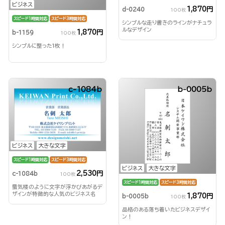
ビジネス
1,870円
d-0240
100枚
スピード1時間対応
スピード3時間対応
シンプルな走り書きのラインがナチュラ
ルなデザイン
1,870円
b-1159
100枚
シンプルに整った1枚！
c-1084b
b-0005b
ビジネス
大きな文字
スピード1時間対応
スピード3時間対応
ビジネス
大きな文字
2,530円
c-1084b
100枚
スピード1時間対応
スピード3時間対応
蜃気楼のように文字が浮かびあがるデ
ザインが特徴的な人気のビジネス名
1,870円
b-0005b
100枚
刺！
品格のある落ち着いたビジネスデザイ
ン！