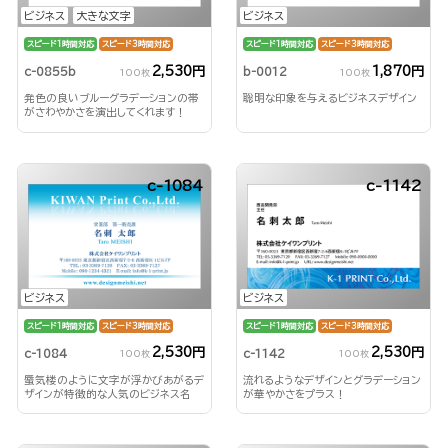
ビジネス
大きな文字
ビジネス
スピード1時間対応
スピード3時間対応
スピード1時間対応
スピード3時間対応
2,530円
1,870円
c-0855b
b-0012
100枚
100枚
発色の良いブルーグラデーションの帯
聡明な印象を与えるビジネスデザイン
がさわやかさを演出してくれます！
c-1084
c-1142
ビジネス
ビジネス
スピード1時間対応
スピード3時間対応
スピード1時間対応
スピード3時間対応
2,530円
2,530円
c-1084
c-1142
100枚
100枚
蜃気楼のように文字が浮かびあがるデ
流れるようなデザインとグラデーション
ザインが特徴的な人気のビジネス名
が華やかさをプラス！
刺！