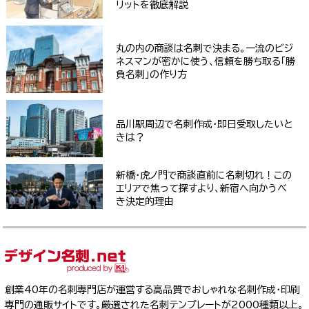
リットを徹底解説
丸の内の商談は名刺で決まる。一流のビジ
ネスマンが密かに使う、信頼を勝ち取る「勝
負名刺」の作り方
品川駅周辺で名刺作成・即日受取したいと
きは？
新橋・虎ノ門で商談直前に名刺切れ！この
エリアで焦って探すより、新宿へ向かうべ
き決定的理由
創業40年の名刺専門店が運営する高品質でおしゃれな名刺作成・印刷
専門の通販サイトです。厳選された名刺テンプレートが2000種類以上。