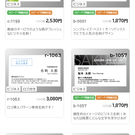
ビジネス
ビジネス
スピード1時間対応
スピード3時間対応
スピード1時間対応
スピード3時間対応
2,530円
1,870円
c-1199
b-0001
100枚
100枚
黄緑のオーロラのような柄がフレッシュ
シンプル・イズ・ベスト！オーソドックス
なビジネス名刺！
でとても人気の名刺デザイン
r-1063
b-1057
ビジネス
ロゴ付き
ビジネス
スピード1時間対応
スピード3時間対応
3,080円
r-1063
100枚
1,870円
b-1057
100枚
ロゴ挿入パターン専用名刺です！
個性的なイメージのビジネス名刺！あ
なたは背景にどんな文字を浮かびあが
らせる？！