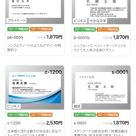
プライベート
ビジネス
大きな文字
スピード1時間対応
スピード3時間対応
スピード1時間対応
スピード3時間対応
1,870円
1,870円
pk-0809
b-0001b
100枚
100枚
シンプルでノートのようなデザインが特
シンプル・イズ・ベスト！オーソドックス
徴的♪
でとても人気の名刺デザイン
c-1200
s-0001
ビジネス
就活
スピード1時間対応
スピード3時間対応
スピード1時間対応
スピード3時間対応
2,530円
1,870円
c-1200
s-0001
100枚
100枚
立体感と流れる動きのある涼し気なブ
スタンダードな就活名刺！就職活動は
ルーカラーのビジネス名刺！
準備が命。就活名刺で差をつけろ！