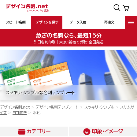
スピード名刺
デザインを探す
データ入稿
再注文
急ぎの名刺なら、最短15分
即日名刺印刷｜東京・新宿で受取・全国発送
スッキリ・シンプルな名刺テンプレート
デザイン名刺.net
デザイン名刺テンプレート
スッキリ・シンプル
スリムサ
イズ
ヨコ向き
水色
カテゴリー
印象・イメージ