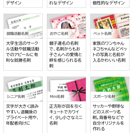
デザイン
れなデザイン
個性的なデザイン
大学生活のサーク
親子連名の名刺
家族のワンちゃん
ル活動や就職活動
で、名刺からもお
ネコちゃんなどペッ
でのアピールに有
子さんへの愛情と
トの写真と名前が
利な就勝名刺
絆を感じられる名
入るかわいい名刺
刺
文字が大きく読み
正方形が目を引く
サッカーや野球な
やすい。退職後の
キュートでカワイ
どのスポーツ名
プライベート用や、
イ、少し小さなミニ
刺。背番号などで
年配者向けに
名刺
自分オリジナルを
作れる