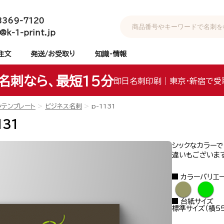
3369-7120
@k-1-print.jp
注文
発送/お受取り
知識・情報
名刺なら、最短15分
即日名刺印刷｜東京・新宿で受
ンテンプレート
ビジネス名刺
p-1131
131
シックなカラー
違いもございます
カラーバリエ
●
●
台紙サイズ
標準サイズ（横55