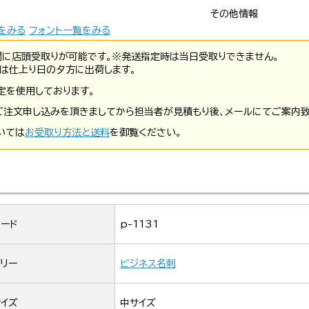
その他情報
をみる
フォント一覧をみる
間に店頭受取りが可能です。※発送指定時は当日受取りできません。
は仕上り日の夕方に出荷します。
定を使用しております。
ご注文申し込みを頂きましてから担当者が見積もり後、メールにてご案内致
いては
お受取り方法と送料
を御覧ください。
ード
p-1131
リー
ビジネス名刺
イズ
中サイズ