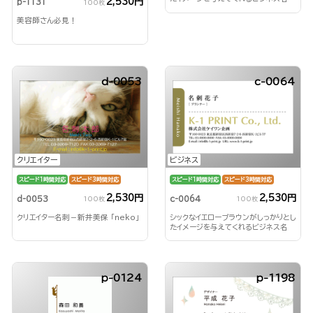
2,530円
p-1131
100枚
刺！
美容師さん必見！
d-0053
c-0064
クリエイター
ビジネス
スピード1時間対応
スピード3時間対応
スピード1時間対応
スピード3時間対応
2,530円
2,530円
d-0053
c-0064
100枚
100枚
クリエイター名刺－新井美保 「neko」
シックなイエローブラウンがしっかりとし
たイメージを与えてくれるビジネス名
刺！
p-0124
p-1198