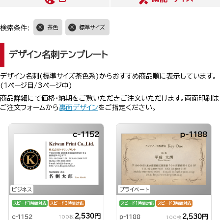
検索条件:
茶色
標準サイズ
デザイン名刺テンプレート
デザイン名刺(標準サイズ茶色系)からおすすめ商品順に表示しています。
(1ページ目/3ページ中)
商品詳細にて価格・納期をご覧いただきご注文いただけます。両面印刷は
ご注文フォームから
裏面デザイン
をご指定ください。
c-1152
p-1188
ビジネス
プライベート
スピード1時間対応
スピード3時間対応
スピード1時間対応
スピード3時間対応
2,530円
2,530円
c-1152
p-1188
100枚
100枚