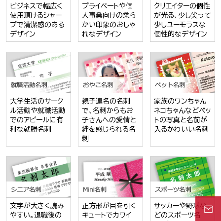
ビジネスで幅広く
プライベートや個
クリエイターの個性
使用頂けるシャー
人事業向けの柔ら
が光る、少し尖って
プで清潔感のある
かい印象のおしゃ
少しユーモラスな
デザイン
れなデザイン
個性的なデザイン
大学生活のサーク
親子連名の名刺
家族のワンちゃん
ル活動や就職活動
で、名刺からもお
ネコちゃんなどペッ
でのアピールに有
子さんへの愛情と
トの写真と名前が
利な就勝名刺
絆を感じられる名
入るかわいい名刺
刺
文字が大きく読み
正方形が目を引く
サッカーや野球な
やすい。退職後の
キュートでカワイ
どのスポーツ名