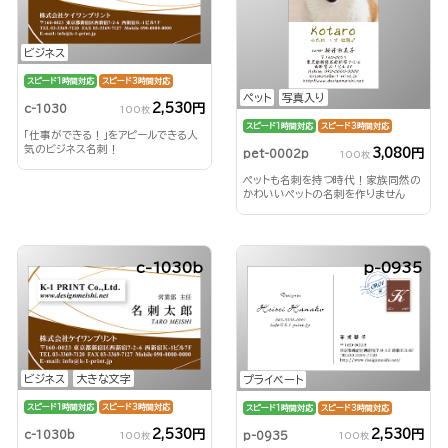
ビジネス
スピード1時間対応
スピード3時間対応
ペット
写真入り
2,530円
c-1030
100枚
スピード1時間対応
スピード3時間対応
「仕事ができる！」をアピールできる人
気のビジネス名刺！
3,080円
pet-0002p
100枚
ペットも名刺を持つ時代！家族同然の
かわいいペットの名刺を作りません
か？
c-1030b
p-0935
ビジネス
大きな文字
プライベート
スピード1時間対応
スピード3時間対応
スピード1時間対応
スピード3時間対応
2,530円
2,530円
c-1030b
p-0935
100枚
100枚