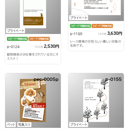
プライベート
スピード1時間対応
スピード3時間対応
プライベート
3,630円
p-1198
100枚
スピード1時間対応
スピード3時間対応
レース模様の女性らしい優しい印象の
名刺です。
2,530円
p-0124
100枚
動物関係のお仕事をされている方にオ
ススメ！
pec-0005p
p-0155
ペット
写真入り
プライベート