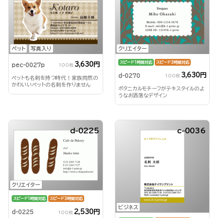
ペット
写真入り
クリエイター
スピード1時間対応
スピード3時間対応
3,630円
pec-0027p
100枚
3,630円
d-0270
100枚
ペットも名刺を持つ時代！家族同然の
かわいいペットの名刺を作りません
ボタニカルモチーフがテキスタイルのよ
か？
うなお洒落なデザイン
d-0225
c-0036
クリエイター
スピード1時間対応
スピード3時間対応
ビジネス
2,530円
d-0225
100枚