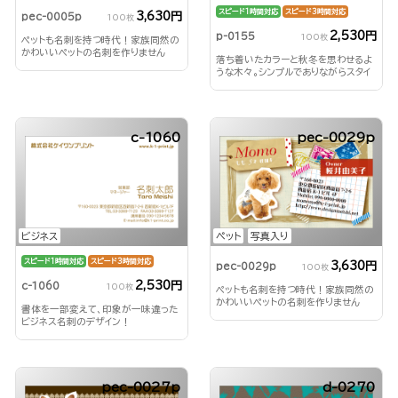
スピード1時間対応
スピード3時間対応
3,630円
pec-0005p
100枚
2,530円
p-0155
100枚
ペットも名刺を持つ時代！家族同然の
かわいいペットの名刺を作りません
落ち着いたカラーと秋冬を思わせるよ
か？
うな木々。シンプルでありながらスタイ
リッシュ！
c-1060
pec-0029p
ペット
写真入り
ビジネス
スピード1時間対応
スピード3時間対応
3,630円
pec-0029p
100枚
2,530円
c-1060
100枚
ペットも名刺を持つ時代！家族同然の
かわいいペットの名刺を作りません
書体を一部変えて、印象が一味違った
か？
ビジネス名刺のデザイン！
pec-0027p
d-0270