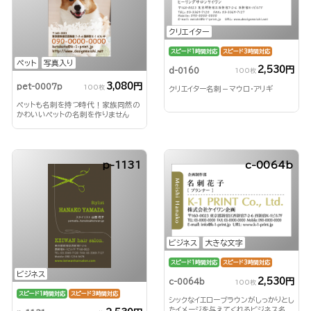
クリエイター
スピード1時間対応
スピード3時間対応
ペット
写真入り
2,530円
d-0160
100枚
3,080円
pet-0007p
100枚
クリエイター名刺－マウロ・アリギ
ペットも名刺を持つ時代！家族同然の
かわいいペットの名刺を作りません
か？
p-1131
c-0064b
ビジネス
大きな文字
スピード1時間対応
スピード3時間対応
ビジネス
2,530円
c-0064b
100枚
スピード1時間対応
スピード3時間対応
シックなイエローブラウンがしっかりとし
たイメージを与えてくれるビジネス名