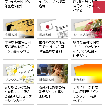
プライベート用や、
イ、少し小さなミニ
刺。背番号などで
年配者向けに
名刺
自分オリジナルを
作れる
重厚な金銀色の肉
世界各国の国旗を
様々な業種に合わ
厚台紙を使用した
モチーフにした国
せ、キレイからカワ
リッチ感あふれる
際色豊かな名刺
イイまでの店舗向
けデザイン
ありがとうの気持
職業別にお勧め名
デザイナーが作成
ちを形にして伝え
刺デザインを集め
した名刺デザイン
る新しいコミュニケ
ました！
テンプレートを新
ーションカード
作順に