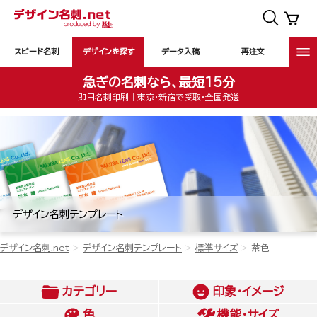
スピード名刺
デザインを探す
データ入稿
再注文
急ぎの名刺なら、最短15分
即日名刺印刷｜東京・新宿で受取・全国発送
デザイン名刺テンプレート
デザイン名刺.net
デザイン名刺テンプレート
標準サイズ
茶色
カテゴリー
印象・イメージ
色
機能・サイズ