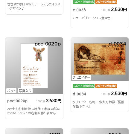
スピード1時間対応
スピード3時間対応
ささやかな日常をモチーフにしたイラス
トデザイン♪
2,530円
c-0036
100枚
カラーバリエーション全4色！
pec-0020p
d-0034
クリエイター
スピード1時間対応
スピード3時間対応
ペット
写真入り
2,530円
d-0034
100枚
3,630円
pec-0020p
100枚
クリエイター名刺－小太刀御禄 「憂鬱
な昼下がり」
ペットも名刺を持つ時代！家族同然の
かわいいペットの名刺を作りません
か？