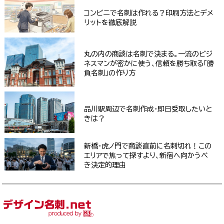
コンビニで名刺は作れる？印刷方法とデメ
リットを徹底解説
丸の内の商談は名刺で決まる。一流のビジ
ネスマンが密かに使う、信頼を勝ち取る「勝
負名刺」の作り方
品川駅周辺で名刺作成・即日受取したいと
きは？
新橋・虎ノ門で商談直前に名刺切れ！この
エリアで焦って探すより、新宿へ向かうべ
き決定的理由