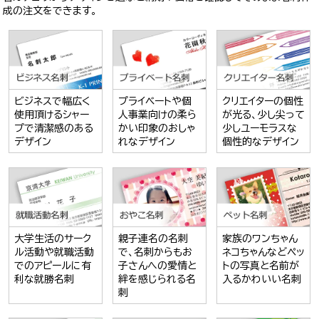
成の注文をできます。
ビジネスで幅広く
プライベートや個
クリエイターの個性
使用頂けるシャー
人事業向けの柔ら
が光る、少し尖って
プで清潔感のある
かい印象のおしゃ
少しユーモラスな
デザイン
れなデザイン
個性的なデザイン
大学生活のサーク
親子連名の名刺
家族のワンちゃん
ル活動や就職活動
で、名刺からもお
ネコちゃんなどペッ
でのアピールに有
子さんへの愛情と
トの写真と名前が
利な就勝名刺
絆を感じられる名
入るかわいい名刺
刺