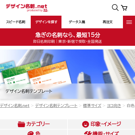
スピード名刺
デザインを探す
データ入稿
再注文
急ぎの名刺なら、最短15分
即日名刺印刷｜東京・新宿で受取・全国発送
デザイン名刺テンプレート
デザイン名刺.net
デザイン名刺テンプレート
標準サイズ
ヨコ向き
白色
カテゴリー
印象・イメージ
色
機能・サイズ