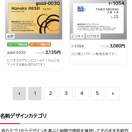
gold-0030
r-1054
金銀
ビジネス
ロゴ付き
スピード1時間対応
スピード3時間対応
3,080円
r-1054
100枚
3,135円
gold-0030
100枚
ロゴ挿入パターン専用名刺です！
ビジネスデザインとゴールド！なんとも
マッチする組み合わせです！
«
1
2
3
4
5
»
名刺デザインカテゴリ
各カテゴリからデザインを選ぶと納期や価格を確認してそのまま名刺作