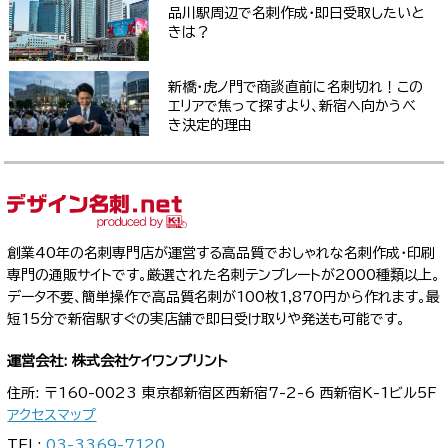
品川駅周辺で名刺作成・即日受取したいと
きは？
新橋・虎ノ門で商談直前に名刺切れ！この
エリアで焦って探すより、新宿へ向かうべ
き決定的理由
創業40年の名刺専門店が運営する高品質でおしゃれな名刺作成・印刷
専門の通販サイトです。厳選された名刺テンプレートが2000種類以上。
データ不要、簡単操作で高品質名刺が100枚1,870円から作れます。最
短15分で新宿駅すぐの実店舗で即日受け取りや発送も可能です。
運営会社: 株式会社ケイワンプリント
住所: 〒160-0023 東京都新宿区西新宿7-2-6 西新宿K-1ビル5F
アクセスマップ
TEL:
03-3369-7120