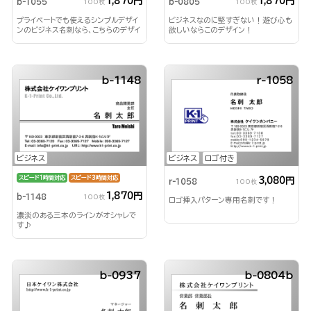
1,870円
1,870円
b-1055
b-0805
100枚
100枚
プライベートでも使えるシンプルデザイ
ビジネスなのに堅すぎない！遊び心も
ンのビジネス名刺なら、こちらのデザイ
欲しいならこのデザイン！
ン！
b-1148
r-1058
ビジネス
ビジネス
ロゴ付き
スピード1時間対応
スピード3時間対応
3,080円
r-1058
100枚
1,870円
b-1148
100枚
ロゴ挿入パターン専用名刺です！
濃淡のある三本のラインがオシャレで
す♪
b-0937
b-0804b