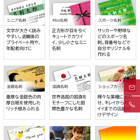
文字が大きく読み
正方形が目を引く
サッカーや野球な
やすい。退職後の
キュートでカワイ
どのスポーツ名
プライベート用や、
イ、少し小さなミニ
刺。背番号などで
年配者向けに
名刺
自分オリジナルを
作れる
重厚な金銀色の肉
世界各国の国旗を
様々な業種に合わ
厚台紙を使用した
モチーフにした国
せ、キレイからカワ
リッチ感あふれる
際色豊かな名刺
イイまでの店舗向
けデザイン