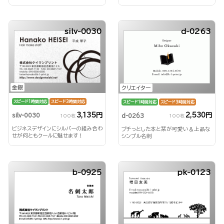
ドが付いた高機能名刺
silv-0030
d-0263
金銀
クリエイター
スピード1時間対応
スピード3時間対応
スピード1時間対応
スピード3時間対応
3,135円
2,530円
silv-0030
d-0263
100枚
100枚
ビジネスデザインにシルバーの組み合わ
プチっとした本と栞が可愛い＆上品な
せが何ともクールに魅せます！
シンプル名刺
b-0925
pk-0123