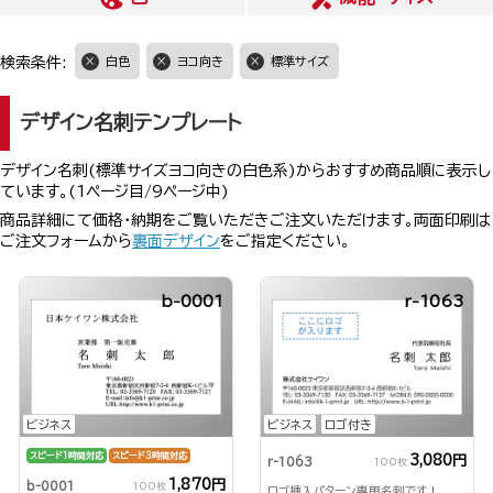
検索条件:
白色
ヨコ向き
標準サイズ
デザイン名刺テンプレート
デザイン名刺(標準サイズヨコ向きの白色系)からおすすめ商品順に表示し
ています。(1ページ目/9ページ中)
商品詳細にて価格・納期をご覧いただきご注文いただけます。両面印刷は
ご注文フォームから
裏面デザイン
をご指定ください。
b-0001
r-1063
ビジネス
ビジネス
ロゴ付き
スピード1時間対応
スピード3時間対応
3,080円
r-1063
100枚
1,870円
b-0001
100枚
ロゴ挿入パターン専用名刺です！