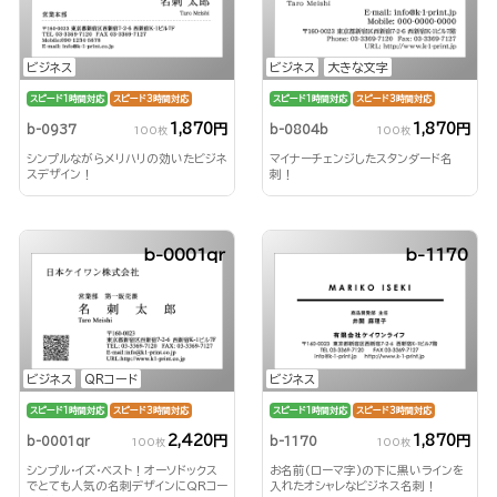
ビジネス
ビジネス
大きな文字
スピード1時間対応
スピード3時間対応
スピード1時間対応
スピード3時間対応
1,870円
1,870円
b-0937
b-0804b
100枚
100枚
シンプルながらメリハリの効いたビジネ
マイナーチェンジしたスタンダード名
スデザイン！
刺！
b-0001qr
b-1170
ビジネス
QRコード
ビジネス
スピード1時間対応
スピード3時間対応
スピード1時間対応
スピード3時間対応
2,420円
1,870円
b-0001qr
b-1170
100枚
100枚
シンプル・イズ・ベスト！オーソドックス
お名前(ローマ字)の下に黒いラインを
でとても人気の名刺デザインにQRコー
入れたオシャレなビジネス名刺！