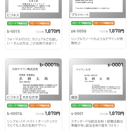
プライベート
ビジネス
スピード1時間対応
スピード3時間対応
スピード1時間対応
スピード3時間対応
1,870円
1,870円
pk-0809
b-0015
100枚
100枚
シンプルでノートのようなデザインが特
フォーマルだけど、カジュアルさも欲し
徴的♪
い！そんな方は、この名刺で決まり！
b-0001b
s-0001
ビジネス
大きな文字
就活
スピード1時間対応
スピード3時間対応
スピード1時間対応
スピード3時間対応
1,870円
1,870円
b-0001b
s-0001
100枚
100枚
シンプル・イズ・ベスト！オーソドックス
スタンダードな就活名刺！就職活動は
でとても人気の名刺デザイン
準備が命。就活名刺で差をつけろ！