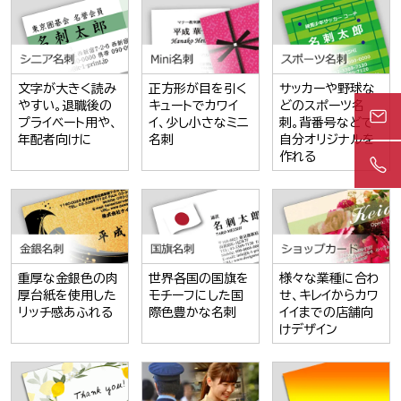
文字が大きく読み
正方形が目を引く
サッカーや野球な
やすい。退職後の
キュートでカワイ
どのスポーツ名
プライベート用や、
イ、少し小さなミニ
刺。背番号などで
年配者向けに
名刺
自分オリジナルを
作れる
重厚な金銀色の肉
世界各国の国旗を
様々な業種に合わ
厚台紙を使用した
モチーフにした国
せ、キレイからカワ
リッチ感あふれる
際色豊かな名刺
イイまでの店舗向
けデザイン