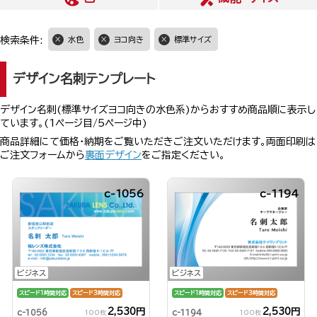
検索条件:
水色
ヨコ向き
標準サイズ
デザイン名刺テンプレート
デザイン名刺(標準サイズヨコ向きの水色系)からおすすめ商品順に表示し
ています。(1ページ目/5ページ中)
商品詳細にて価格・納期をご覧いただきご注文いただけます。両面印刷は
ご注文フォームから
裏面デザイン
をご指定ください。
c-1056
c-1194
ビジネス
ビジネス
スピード1時間対応
スピード3時間対応
スピード1時間対応
スピード3時間対応
2,530円
2,530円
c-1056
c-1194
100枚
100枚