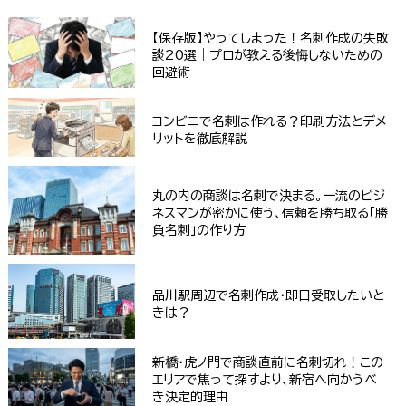
【保存版】やってしまった！名刺作成の失敗
談20選｜プロが教える後悔しないための
回避術
コンビニで名刺は作れる？印刷方法とデメ
リットを徹底解説
丸の内の商談は名刺で決まる。一流のビジ
ネスマンが密かに使う、信頼を勝ち取る「勝
負名刺」の作り方
品川駅周辺で名刺作成・即日受取したいと
きは？
新橋・虎ノ門で商談直前に名刺切れ！この
エリアで焦って探すより、新宿へ向かうべ
き決定的理由