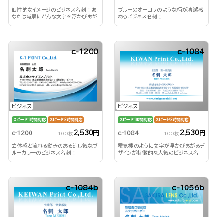
個性的なイメージのビジネス名刺！あ
ブルーのオーロラのような柄が清潔感
なたは背景にどんな文字を浮かびあが
あるビジネス名刺！
らせる？！
c-1200
c-1084
ビジネス
ビジネス
スピード1時間対応
スピード3時間対応
スピード1時間対応
スピード3時間対応
2,530円
2,530円
c-1200
c-1084
100枚
100枚
立体感と流れる動きのある涼し気なブ
蜃気楼のように文字が浮かびあがるデ
ルーカラーのビジネス名刺！
ザインが特徴的な人気のビジネス名
刺！
c-1084b
c-1056b