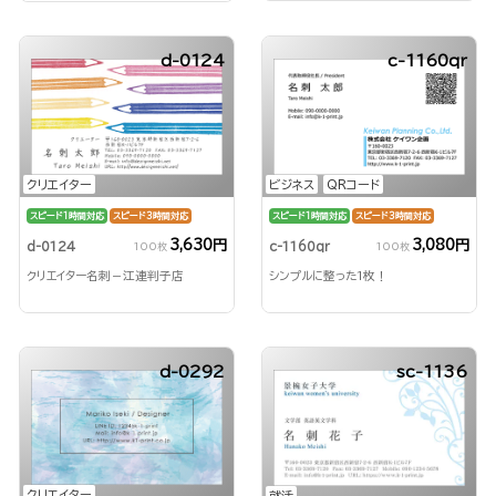
d-0124
c-1160qr
クリエイター
ビジネス
QRコード
スピード1時間対応
スピード3時間対応
スピード1時間対応
スピード3時間対応
3,630円
3,080円
d-0124
c-1160qr
100枚
100枚
クリエイター名刺－江連判子店
シンプルに整った1枚！
d-0292
sc-1136
クリエイター
就活