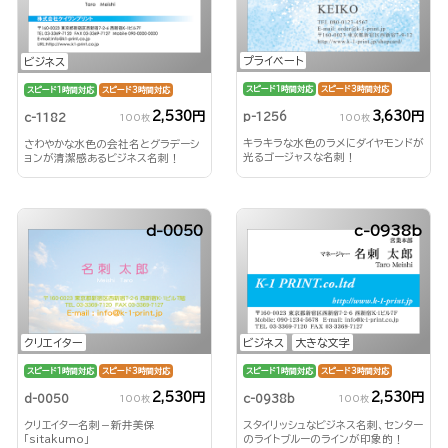
プライベート
ビジネス
スピード1時間対応
スピード3時間対応
スピード1時間対応
スピード3時間対応
3,630円
2,530円
p-1256
c-1182
100枚
100枚
キラキラな水色のラメにダイヤモンドが
さわやかな水色の会社名とグラデーシ
光るゴージャスな名刺！
ョンが清潔感あるビジネス名刺！
d-0050
c-0938b
クリエイター
ビジネス
大きな文字
スピード1時間対応
スピード3時間対応
スピード1時間対応
スピード3時間対応
2,530円
2,530円
d-0050
c-0938b
100枚
100枚
クリエイター名刺－新井美保
スタイリッシュなビジネス名刺、センター
「sitakumo」
のライトブルーのラインが印象的！