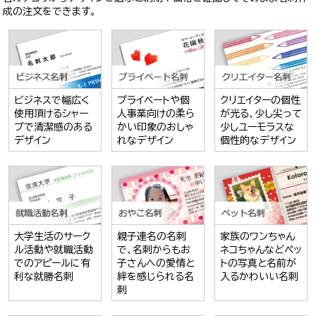
成の注文をできます。
ビジネスで幅広く
プライベートや個
クリエイターの個性
使用頂けるシャー
人事業向けの柔ら
が光る、少し尖って
プで清潔感のある
かい印象のおしゃ
少しユーモラスな
デザイン
れなデザイン
個性的なデザイン
大学生活のサーク
親子連名の名刺
家族のワンちゃん
ル活動や就職活動
で、名刺からもお
ネコちゃんなどペッ
でのアピールに有
子さんへの愛情と
トの写真と名前が
利な就勝名刺
絆を感じられる名
入るかわいい名刺
刺