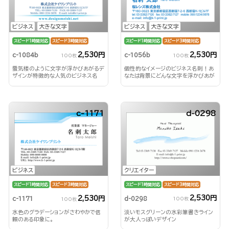
ビジネス
大きな文字
ビジネス
大きな文字
スピード1時間対応
スピード3時間対応
スピード1時間対応
スピード3時間対応
2,530円
2,530円
c-1084b
c-1056b
100枚
100枚
蜃気楼のように文字が浮かびあがるデ
個性的なイメージのビジネス名刺！あ
ザインが特徴的な人気のビジネス名
なたは背景にどんな文字を浮かびあが
刺！
らせる？！
c-1171
d-0298
クリエイター
ビジネス
スピード1時間対応
スピード3時間対応
スピード1時間対応
スピード3時間対応
2,530円
2,530円
d-0298
c-1171
100枚
100枚
淡いモスグリーンの水彩筆書きライン
水色のグラデーションがさわやかで信
が大人っぽいデザイン
頼のある印象に。