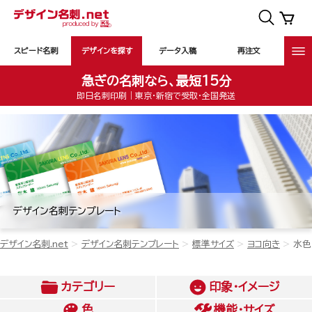
スピード名刺
デザインを探す
データ入稿
再注文
急ぎの名刺なら、最短15分
即日名刺印刷｜東京・新宿で受取・全国発送
デザイン名刺テンプレート
デザイン名刺.net
デザイン名刺テンプレート
標準サイズ
ヨコ向き
水色
カテゴリー
印象・イメージ
色
機能・サイズ