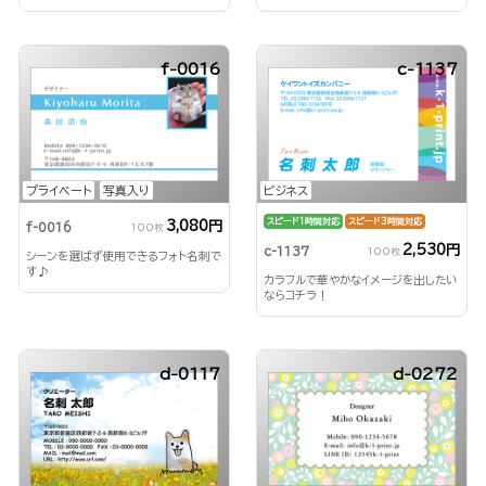
f-0016
c-1137
プライベート
写真入り
ビジネス
スピード1時間対応
スピード3時間対応
3,080円
f-0016
100枚
2,530円
c-1137
100枚
シーンを選ばず使用できるフォト名刺で
す♪
カラフルで華やかなイメージを出したい
ならコチラ！
d-0117
d-0272