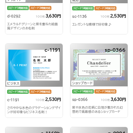
スピード1時間対応
スピード3時間対応
スピード1時間対応
スピード3時間対応
3,630円
2,530円
d-0292
sc-1136
100枚
100枚
エメラルドグリーンと紫を重ねた絵画
エレガントな模様で好印象♪
風デザインのお名刺
c-1191
sp-0366
ショップカード
ビジネス
スピード1時間対応
スピード3時間対応
スピード1時間対応
スピード3時間対応
3,630円
2,530円
sp-0366
c-1191
100枚
100枚
紫や水色の花柄に白地が敷かれた幻
さわやかな水色のグラデーションデザイ
想的で高級感のあるショップカード
ンが好印象なビジネス名刺！