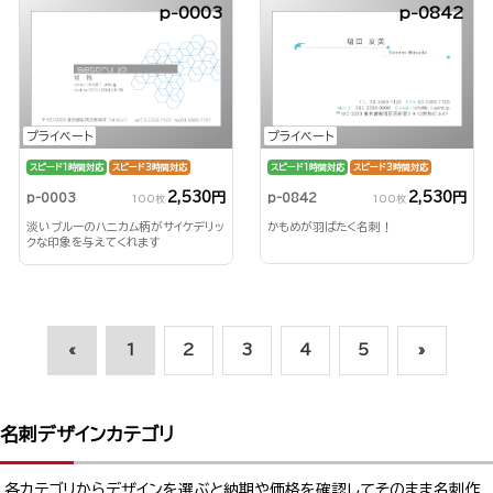
p-0003
p-0842
プライベート
プライベート
スピード1時間対応
スピード3時間対応
スピード1時間対応
スピード3時間対応
2,530円
2,530円
p-0842
p-0003
100枚
100枚
かもめが羽ばたく名刺！
淡いブルーのハニカム柄がサイケデリッ
クな印象を与えてくれます
«
1
2
3
4
5
»
名刺デザインカテゴリ
各カテゴリからデザインを選ぶと納期や価格を確認してそのまま名刺作