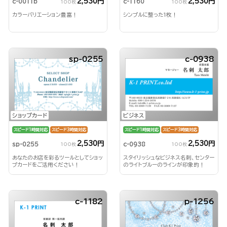
2,530円
2,530円
c-0011b
c-1160
100枚
100枚
カラーバリエーション豊富！
シンプルに整った1枚！
sp-0255
c-0938
ショップカード
ビジネス
スピード1時間対応
スピード3時間対応
スピード1時間対応
スピード3時間対応
2,530円
2,530円
sp-0255
c-0938
100枚
100枚
あなたのお店を彩るツールとしてショッ
スタイリッシュなビジネス名刺、センター
プカードをご活用ください！
のライトブルーのラインが印象的！
c-1182
p-1256