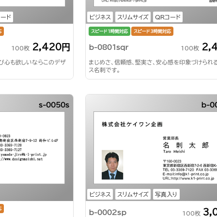
コード
ビジネス
スリムサイズ
QRコード
応
スピード1時間対応
スピード3時間対応
2,420円
2,
b-0801sqr
100枚
100枚
び心も欲しいならこのデザ
まじめさ、信頼感、堅実さ、安心感を印象づけられ
ス名刺です。
s-0050s
b-0
ビジネス
スリムサイズ
写真入り
応
3,
b-0002sp
100枚