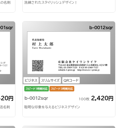
気の名刺
洗練されたスタイリッシュデザイン！
001sqr
b-0012sqr
ビジネス
スリムサイズ
QRコード
スピード1時間対応
スピード3時間対応
420円
2,420円
b-0012sqr
100枚
就活名刺
聡明な印象を与えるビジネスデザイン