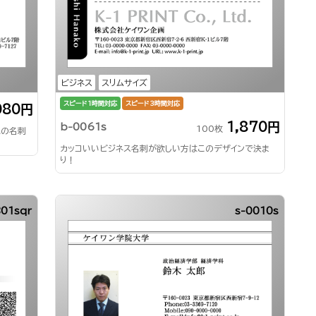
ビジネス
スリムサイズ
スピード1時間対応
スピード3時間対応
080円
1,870円
b-0061s
100枚
気の名刺
カッコいいビジネス名刺が欲しい方はこのデザインで決ま
り！
01sqr
s-0010s