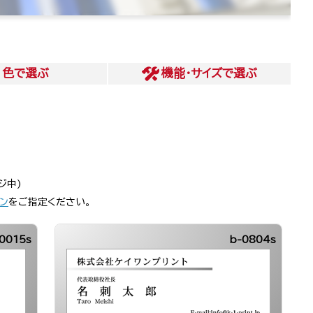
色
で選ぶ
機能・サイズ
で選ぶ
ジ中)
ン
をご指定ください。
0015s
b-0804s