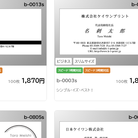
b-0013s
b-
ビジネス
スリムサイズ
応
スピード1時間対応
スピード3時間対応
1,870円
1,
b-0003s
100枚
100枚
シンプル・イズ・ベスト！
b-0805s
b-0