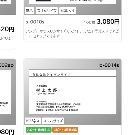
就活
スリムサイズ
写真入り
3,080円
s-0010s
100枚
420円
シンプルかつスリムサイズでスタイリッシュ！写真入りでアピ
ール力アップですよ☆
るビジネ
002sp
b-0014s
ビジネス
スリムサイズ
スピード1時間対応
スピード3時間対応
080円