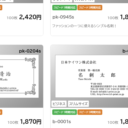
応
スピード1時間対応
スピード3時間対応
2,420円
1,
pk-0945s
100枚
100枚
ファッションの一つに使えるシンプル名刺！
pk-0204s
b-
ビジネス
スリムサイズ
応
スピード1時間対応
スピード3時間対応
1,870円
1,
b-0001s
100枚
100枚