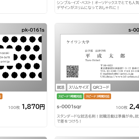
シンプル・イズ・ベスト！オーソドックスでとても人
デザインがスリムになっておしゃれに！
pk-0161s
s-0
就活
スリムサイズ
QRコード
応
スピード1時間対応
スピード3時間対応
1,870円
2,
s-0001sqr
100枚
100枚
スタンダードな就活名刺！就職活動は準備が命。
で差をつけろ！