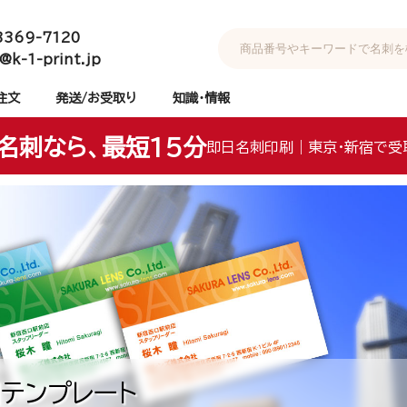
3369-7120
@k-1-print.jp
注文
発送/お受取り
知識・情報
名刺なら、最短15分
即日名刺印刷｜東京・新宿で受
テンプレート