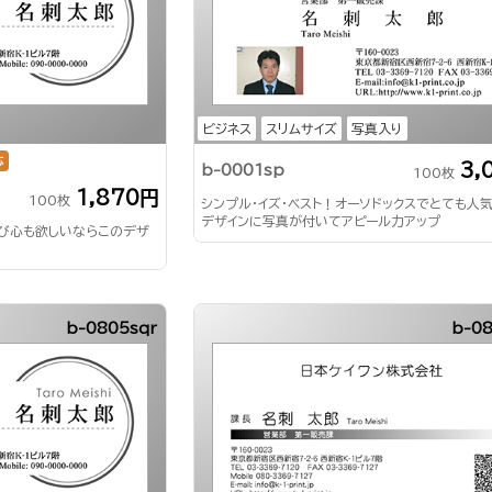
ビジネス
スリムサイズ
写真入り
応
3,
b-0001sp
100枚
1,870円
100枚
シンプル・イズ・ベスト！オーソドックスでとても人
デザインに写真が付いてアピール力アップ
び心も欲しいならこのデザ
b-0805sqr
b-08