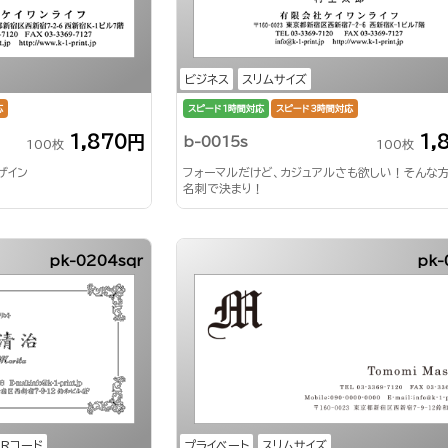
ビジネス
スリムサイズ
応
スピード1時間対応
スピード3時間対応
1,870円
1,
b-0015s
100枚
100枚
ザイン
フォーマルだけど、カジュアルさも欲しい！そんな方
名刺で決まり！
pk-0204sqr
pk-
QRコード
プライベート
スリムサイズ