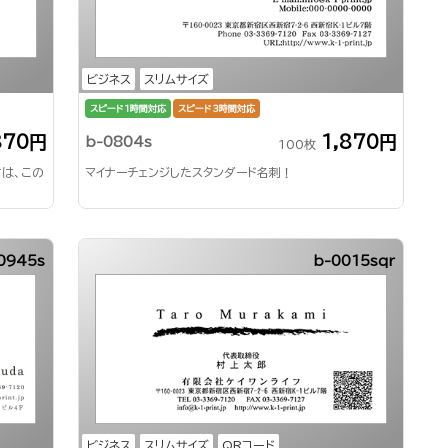
ビジネス
スリムサイズ
スピード1時間対応
スピード3時間対応
870円
1,870円
b-0804s
100枚
は、この
マイナーチェンジしたスタンダード名刺！
0945s
b-0015sqr
ビジネス
スリムサイズ
QRコード