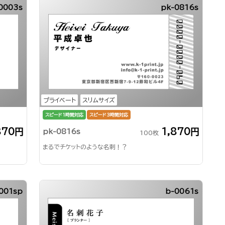
0003s
pk-0816s
プライベート
スリムサイズ
スピード1時間対応
スピード3時間対応
870円
1,870円
pk-0816s
100枚
まるでチケットのような名刺！？
001sp
b-0061s