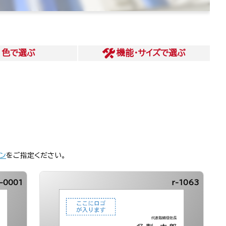
色
で選ぶ
機能・サイズ
で選ぶ
ン
をご指定ください。
-0001
r-1063