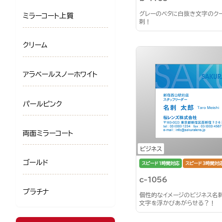
グレーのベタに白抜き文字のク
ミラーコート上質
刺！
クリーム
アラベールスノーホワイト
パールピンク
両面ミラーコート
ビジネス
ゴールド
スピード1時間対応
スピード3時間対
c-1056
プラチナ
個性的なイメージのビジネス名
文字を浮かびあがらせる？！