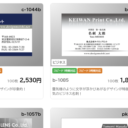
c-1044b
b
ビジネス
応
スピード1時間対応
スピード3時間対応
2,530円
1,
b-1085
100枚
100枚
ザインが印象的！
蜃気楼のように文字が浮かびあがるデザインが特
気のビジネス名刺！
b-1057b
pk