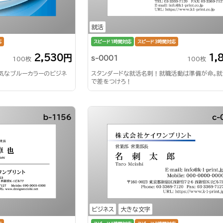
就活
応
スピード1時間対応
スピード3時間対応
2,530円
1,
s-0001
100枚
100枚
気なブルーカラーのビジネ
スタンダードな就活名刺！就職活動は準備が命。
で差をつけろ！
b-1156
c-
ビジネス
大きな文字