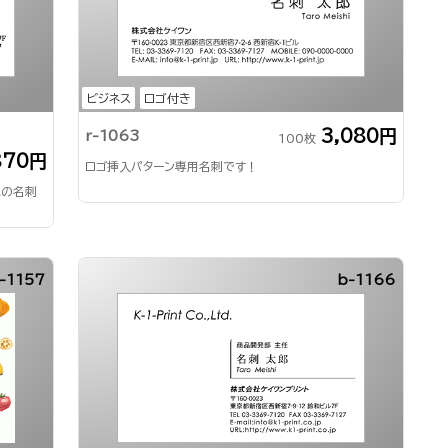
ビジネス
ロゴ付き
3,080円
r-1063
100枚
870円
ロゴ挿入パターン専用名刺です！
気の名刺
-1157
b-1166