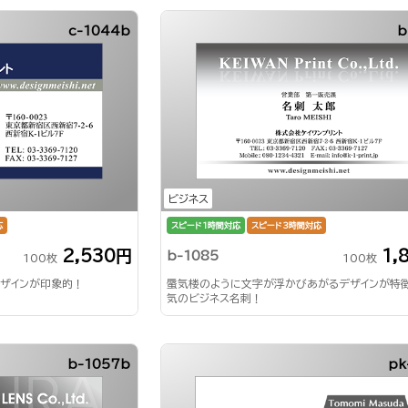
c-1044b
b
ビジネス
応
スピード1時間対応
スピード3時間対応
2,530円
1,
b-1085
100枚
100枚
ザインが印象的！
蜃気楼のように文字が浮かびあがるデザインが特
気のビジネス名刺！
b-1057b
pk