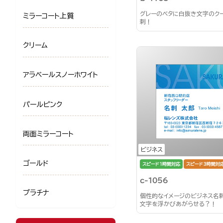
グレーのベタに白抜き文字のク
ミラーコート上質
刺！
クリーム
アラベールスノーホワイト
パールピンク
両面ミラーコート
ビジネス
ゴールド
スピード1時間対応
スピード3時間対
c-1056
プラチナ
個性的なイメージのビジネス名
文字を浮かびあがらせる？！