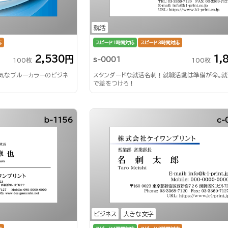
就活
応
スピード1時間対応
スピード3時間対応
2,530円
1,
s-0001
100枚
100枚
気なブルーカラーのビジネ
スタンダードな就活名刺！就職活動は準備が命。
で差をつけろ！
b-1156
c-
ビジネス
大きな文字