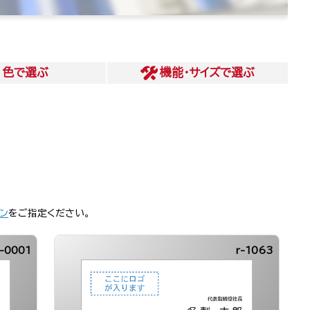
色
で選ぶ
機能・サイズ
で選ぶ
ン
をご指定ください。
-0001
r-1063