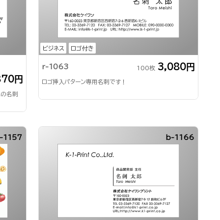
ビジネス
ロゴ付き
3,080円
r-1063
100枚
870円
ロゴ挿入パターン専用名刺です！
気の名刺
-1157
b-1166