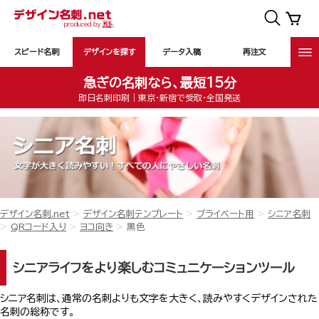
スピード名刺
デザインを探す
データ入稿
再注文
急ぎの名刺なら、最短15分
即日名刺印刷｜東京・新宿で受取・全国発送
デザイン名刺.net
デザイン名刺テンプレート
プライベート用
シニア名刺
QRコード入り
ヨコ向き
黒色
シニアライフをより楽しむコミュニケーションツール
シニア名刺は、通常の名刺よりも文字を大きく、読みやすくデザインされた
名刺の総称です。