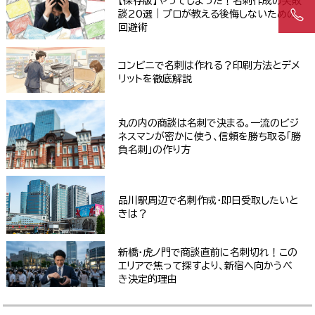
【保存版】やってしまった！名刺作成の失敗
談20選｜プロが教える後悔しないための
回避術
コンビニで名刺は作れる？印刷方法とデメ
リットを徹底解説
丸の内の商談は名刺で決まる。一流のビジ
ネスマンが密かに使う、信頼を勝ち取る「勝
負名刺」の作り方
品川駅周辺で名刺作成・即日受取したいと
きは？
新橋・虎ノ門で商談直前に名刺切れ！この
エリアで焦って探すより、新宿へ向かうべ
き決定的理由