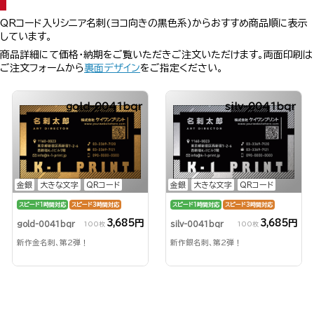
QRコード入りシニア名刺(ヨコ向きの黒色系)からおすすめ商品順に表示
しています。
商品詳細にて価格・納期をご覧いただきご注文いただけます。両面印刷は
ご注文フォームから
裏面デザイン
をご指定ください。
gold-0041bqr
silv-0041bqr
金銀
大きな文字
QRコード
金銀
大きな文字
QRコード
スピード1時間対応
スピード3時間対応
スピード1時間対応
スピード3時間対応
3,685円
3,685円
gold-0041bqr
silv-0041bqr
100枚
100枚
新作金名刺、第2弾！
新作銀名刺、第2弾！