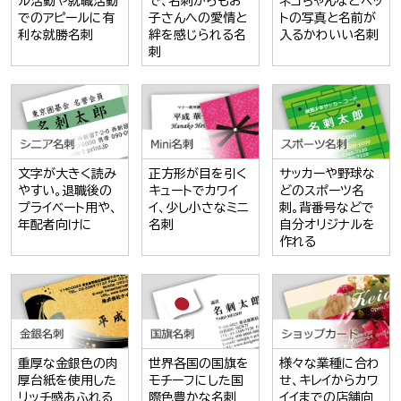
ル活動や就職活動
で、名刺からもお
ネコちゃんなどペッ
でのアピールに有
子さんへの愛情と
トの写真と名前が
利な就勝名刺
絆を感じられる名
入るかわいい名刺
刺
文字が大きく読み
正方形が目を引く
サッカーや野球な
やすい。退職後の
キュートでカワイ
どのスポーツ名
プライベート用や、
イ、少し小さなミニ
刺。背番号などで
年配者向けに
名刺
自分オリジナルを
作れる
重厚な金銀色の肉
世界各国の国旗を
様々な業種に合わ
厚台紙を使用した
モチーフにした国
せ、キレイからカワ
リッチ感あふれる
際色豊かな名刺
イイまでの店舗向