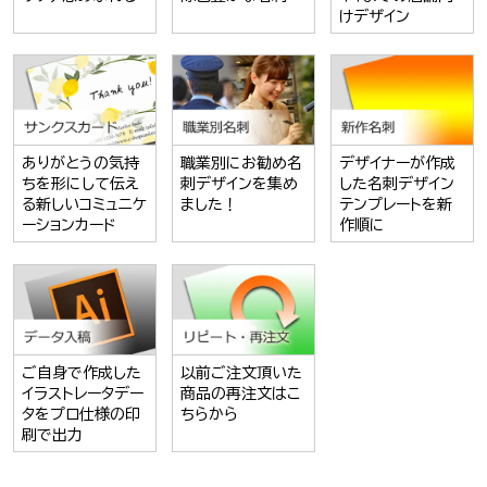
けデザイン
ありがとうの気持
職業別にお勧め名
デザイナーが作成
ちを形にして伝え
刺デザインを集め
した名刺デザイン
る新しいコミュニケ
ました！
テンプレートを新
ーションカード
作順に
ご自身で作成した
以前ご注文頂いた
イラストレータデー
商品の再注文はこ
タをプロ仕様の印
ちらから
刷で出力