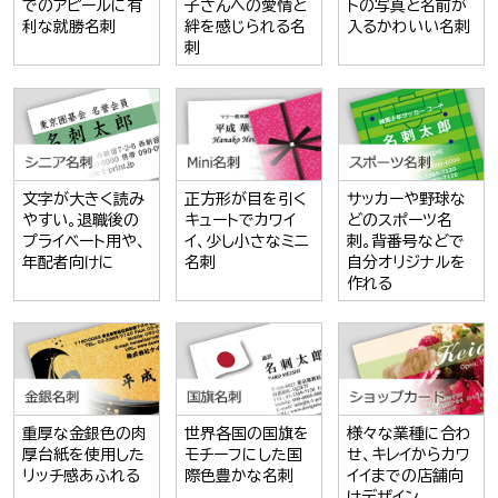
でのアピールに有
子さんへの愛情と
トの写真と名前が
利な就勝名刺
絆を感じられる名
入るかわいい名刺
刺
文字が大きく読み
正方形が目を引く
サッカーや野球な
やすい。退職後の
キュートでカワイ
どのスポーツ名
プライベート用や、
イ、少し小さなミニ
刺。背番号などで
年配者向けに
名刺
自分オリジナルを
作れる
重厚な金銀色の肉
世界各国の国旗を
様々な業種に合わ
厚台紙を使用した
モチーフにした国
せ、キレイからカワ
リッチ感あふれる
際色豊かな名刺
イイまでの店舗向
けデザイン