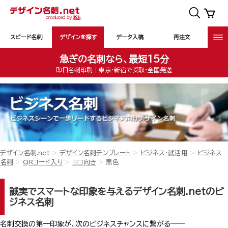
スピード名刺
デザインを探す
データ入稿
再注文
急ぎの名刺なら、最短15分
即日名刺印刷｜東京・新宿で受取・全国発送
デザイン名刺.net
デザイン名刺テンプレート
ビジネス・就活用
ビジネス
名刺
QRコード入り
ヨコ向き
黒色
誠実でスマートな印象を与えるデザイン名刺.netのビ
ジネス名刺
名刺交換の第一印象が、次のビジネスチャンスに繋がる――