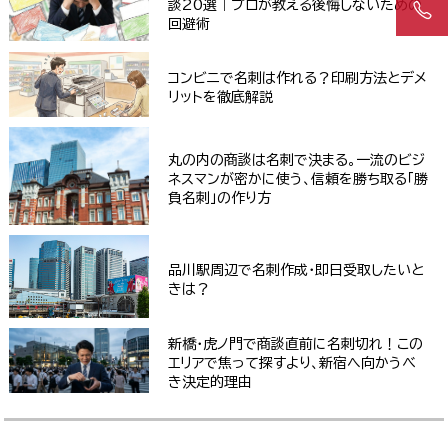
談20選｜プロが教える後悔しないための
回避術
コンビニで名刺は作れる？印刷方法とデメ
リットを徹底解説
丸の内の商談は名刺で決まる。一流のビジ
ネスマンが密かに使う、信頼を勝ち取る「勝
負名刺」の作り方
品川駅周辺で名刺作成・即日受取したいと
きは？
新橋・虎ノ門で商談直前に名刺切れ！この
エリアで焦って探すより、新宿へ向かうべ
き決定的理由