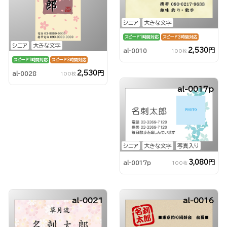
シニア
大きな文字
スピード1時間対応
スピード3時間対応
シニア
大きな文字
2,530円
al-0010
100枚
スピード1時間対応
スピード3時間対応
2,530円
al-0028
100枚
al-0017p
シニア
大きな文字
写真入り
3,080円
al-0017p
100枚
al-0021
al-0016