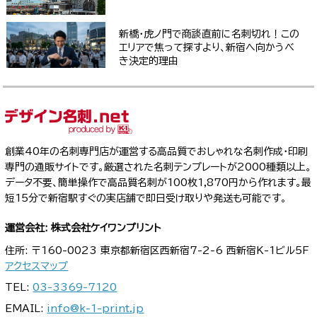
新橋・虎ノ門で商談直前に名刺切れ！この
エリアで焦って探すより、新宿へ向かうべ
き決定的理由
創業40年の名刺専門店が運営する高品質でおしゃれな名刺作成・印刷
専門の通販サイトです。厳選された名刺テンプレートが2000種類以上。
データ不要、簡単操作で高品質名刺が100枚1,870円から作れます。最
短15分で新宿駅すぐの実店舗で即日受け取りや発送も可能です。
運営会社: 株式会社ケイワンプリント
住所: 〒160-0023 東京都新宿区西新宿7-2-6 西新宿K-1ビル5F
アクセスマップ
TEL:
03-3369-7120
EMAIL:
info@k-1-print.jp