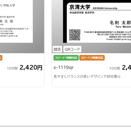
就活
QRコード
応
スピード1時間対応
スピード3時間対応
2,420円
2,
s-1119qr
100枚
100枚
見やすくバランスの良いデザインで好印象☆