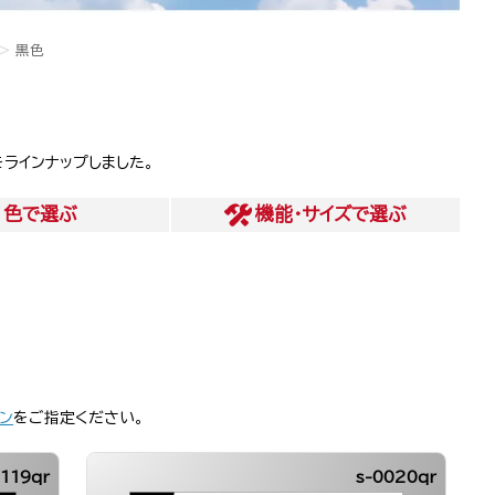
黒色
ラインナップしました。
色
で選ぶ
機能・サイズ
で選ぶ
ン
をご指定ください。
1119qr
s-0020qr