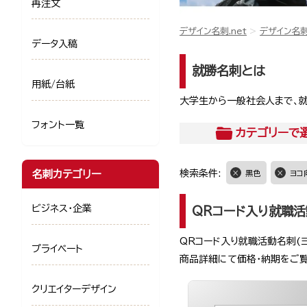
再注文
デザイン名刺.net
デザイン名
データ入稿
就勝名刺とは
用紙/台紙
大学生から一般社会人まで、就
フォント一覧
カテゴリー
で
名刺カテゴリー
検索条件:
黒色
ヨコ
ビジネス・企業
QRコード入り就職
QRコード入り就職活動名刺(
プライベート
商品詳細にて価格・納期をご
クリエイターデザイン