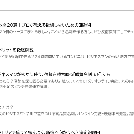
敗談20選｜プロが教える後悔しないための回避術
20個のケースにまとめました。これから名刺を作る方は、ぜひ反面教師にしてチェ
メリットを徹底解説
で名刺が印刷できる？24時間開いているコンビニは、ビジネスマンの強い味方です
ネスマンが密かに使う、信頼を勝ち取る「勝負名刺」の作り方
ったら？店舗を探し回る必要はありません。スマホで1分、オンライン発注。丸の内
刺不足のピンチを爆速で解決。
ときは？
数のビジネス街・品川で差をつける高品質名刺。オンライン完結・最短即日発送。
のエリアで焦って探すより、新宿へ向かうべき決定的理由