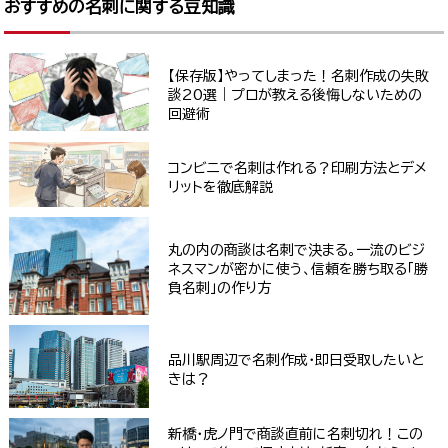
おすすめの名刺に関する豆知識
【保存版】やってしまった！名刺作成の失敗
談20選｜プロが教える後悔しないための
回避術
コンビニで名刺は作れる？印刷方法とデメ
リットを徹底解説
丸の内の商談は名刺で決まる。一流のビジ
ネスマンが密かに使う、信頼を勝ち取る「勝
負名刺」の作り方
品川駅周辺で名刺作成・即日受取したいと
きは？
新橋・虎ノ門で商談直前に名刺切れ！この