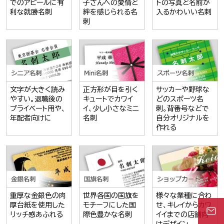
でのアピールに有
子さんへの愛情と
トの写真と名前が
利な就勝名刺
絆を感じられる名
入るかわいい名刺
刺
文字が大きく読み
正方形が目を引く
サッカーや野球な
やすい。退職後の
キュートでカワイ
どのスポーツ名
プライベート用や、
イ、少し小さなミニ
刺。背番号などで
年配者向けに
名刺
自分オリジナルを
作れる
重厚な金銀色の肉
世界各国の国旗を
様々な業種に合わ
厚台紙を使用した
モチーフにした国
せ、キレイからカワ
リッチ感あふれる
際色豊かな名刺
イイまでの店舗向