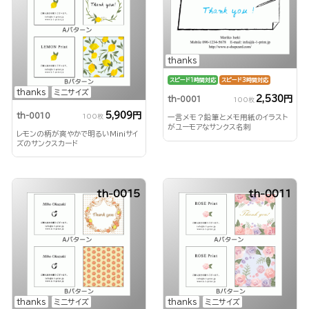
thanks
スピード1時間対応
スピード3時間対応
thanks
ミニサイズ
2,530円
th-0001
100枚
5,909円
th-0010
100枚
一言メモ？鉛筆とメモ用紙のイラスト
がユーモアなサンクス名刺
レモンの柄が爽やかで明るいMiniサイ
ズのサンクスカード
th-0015
th-0011
thanks
ミニサイズ
thanks
ミニサイズ