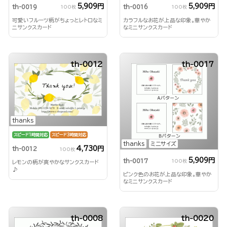
5,909円
5,909円
th-0019
th-0016
100枚
100枚
可愛いフルーツ柄がちょっとレトロなミ
カラフルなお花が上品な印象。華やか
ニサンクスカード
なミニサンクスカード
th-0012
th-0017
thanks
スピード1時間対応
スピード3時間対応
thanks
ミニサイズ
4,730円
th-0012
100枚
5,909円
th-0017
100枚
レモンの柄が爽やかなサンクスカード
♪
ピンク色のお花が上品な印象。華やか
なミニサンクスカード
th-0008
th-0020