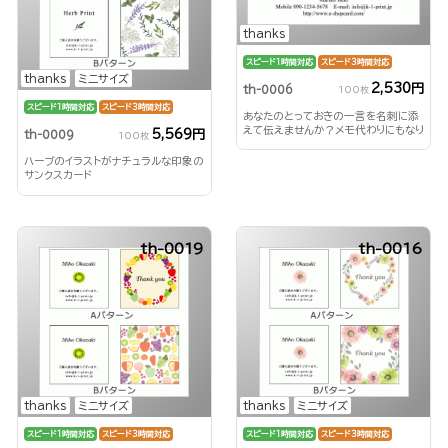
thanks
スピード1時間対応
スピード3時間対応
thanks
ミニサイズ
2,530円
th-0006
100枚
スピード1時間対応
スピード3時間対応
あなたのとっておきの一言を名刺に添
えて伝えませんか？メモ代わりにもなり
5,569円
th-0009
100枚
ます。人気のサンクス名刺♪
ハーブのイラストがナチュラルな印象の
サンクスカード
th-0019
th-0016
thanks
ミニサイズ
thanks
ミニサイズ
スピード1時間対応
スピード3時間対応
スピード1時間対応
スピード3時間対応