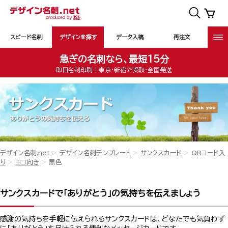
スピード名刺
デザインを探す
データ入稿
再注文
急ぎの名刺なら、最短15分
即日名刺印刷｜東京・新宿で受取・全国発送
デザイン名刺.net
デザイン名刺テンプレート
サンクスカード
QRコード入
り
ヨコ向き
黒色
サンクスカードで「ありがとう」の気持ちを伝えましょう
感謝の気持ちを手軽に伝えられるサンクスカードは、どなたでも気負わず