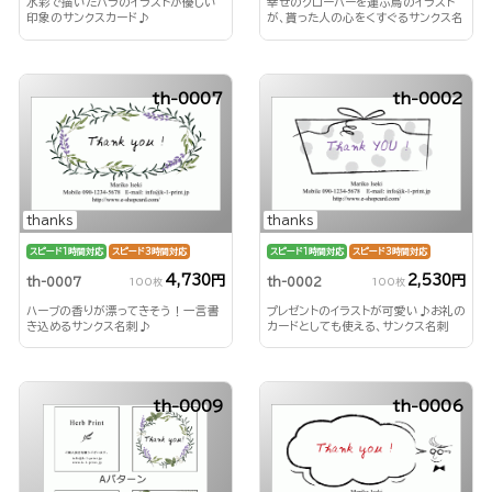
水彩で描いたバラのイラストが優しい
幸せのクローバーを運ぶ鳥のイラスト
印象のサンクスカード♪
が、貰った人の心をくすぐるサンクス名
刺♪
th-0007
th-0002
thanks
thanks
スピード1時間対応
スピード3時間対応
スピード1時間対応
スピード3時間対応
4,730円
2,530円
th-0007
th-0002
100枚
100枚
ハーブの香りが漂ってきそう！一言書
プレゼントのイラストが可愛い♪お礼の
き込めるサンクス名刺♪
カードとしても使える、サンクス名刺
th-0009
th-0006