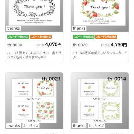
thanks
thanks
スピード1時間対応
スピード3時間対応
スピード1時間対応
スピード3時間対応
4,070円
4,730円
th-0008
th-0020
100枚
100枚
ハーブを添えて、あなただけの一言をサ
イチゴの柄が可愛らしいサンクスカード
ンクス名刺に添えませんか？
♪
th-0021
th-0014
thanks
ミニサイズ
thanks
ミニサイズ