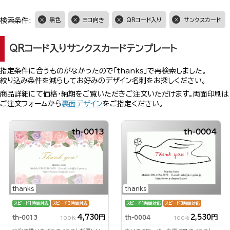
検索条件:
黒色
ヨコ向き
QRコード入り
サンクスカード
QRコード入りサンクスカードテンプレート
指定条件に合うものがなかったので「thanks」で再検索しました。
絞り込み条件を減らしてお好みのデザイン名刺をお探しください。
商品詳細にて価格・納期をご覧いただきご注文いただけます。両面印刷は
ご注文フォームから
裏面デザイン
をご指定ください。
th-0013
th-0004
thanks
thanks
スピード1時間対応
スピード3時間対応
スピード1時間対応
スピード3時間対応
4,730円
2,530円
th-0013
th-0004
100枚
100枚