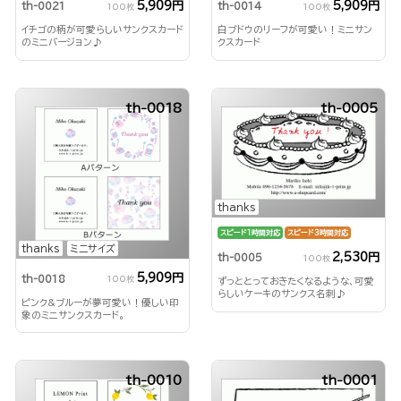
5,909円
5,909円
th-0021
th-0014
100枚
100枚
イチゴの柄が可愛らしいサンクスカード
白ブドウのリーフが可愛い！ミニサン
のミニバージョン♪
クスカード
th-0018
th-0005
thanks
スピード1時間対応
スピード3時間対応
thanks
ミニサイズ
2,530円
th-0005
100枚
5,909円
th-0018
100枚
ずっととっておきたくなるような、可愛
らしいケーキのサンクス名刺♪
ピンク&ブルーが夢可愛い！優しい印
象のミニサンクスカード。
th-0010
th-0001