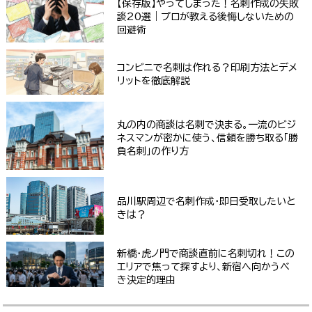
【保存版】やってしまった！名刺作成の失敗
談20選｜プロが教える後悔しないための
回避術
コンビニで名刺は作れる？印刷方法とデメ
リットを徹底解説
丸の内の商談は名刺で決まる。一流のビジ
ネスマンが密かに使う、信頼を勝ち取る「勝
負名刺」の作り方
品川駅周辺で名刺作成・即日受取したいと
きは？
新橋・虎ノ門で商談直前に名刺切れ！この
エリアで焦って探すより、新宿へ向かうべ
き決定的理由