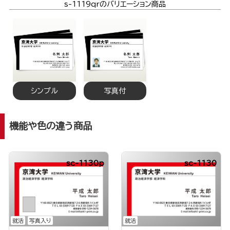
s-1119qrのバリエーション商品
シンプル
写真付
機能や色の違う商品
sc-1130p
sc-1130
就活
写真入り
就活