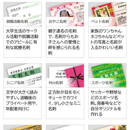
大学生活のサーク
親子連名の名刺
家族のワンちゃん
ル活動や就職活動
で、名刺からもお
ネコちゃんなどペッ
でのアピールに有
子さんへの愛情と
トの写真と名前が
利な就勝名刺
絆を感じられる名
入るかわいい名刺
刺
文字が大きく読み
正方形が目を引く
サッカーや野球な
やすい。退職後の
キュートでカワイ
どのスポーツ名
プライベート用や、
イ、少し小さなミニ
刺。背番号などで
年配者向けに
名刺
自分オリジナルを
作れる