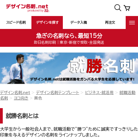
スピード名刺
デザインを探す
データ入稿
再注文
急ぎの名刺なら、最短15分
即日名刺印刷｜東京・新宿で受取・全国発送
デザイン名刺.net
デザイン名刺テンプレート
ビジネス・就活用
就職活動
名刺
ヨコ向き
黒色
就勝名刺とは
大学生から一般社会人まで、就職活動で”勝つ”ために誠実ですっきりした
印象を与えるデザインの名刺をラインナップしました。