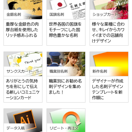
重厚な金銀色の肉
世界各国の国旗を
様々な業種に合わ
厚台紙を使用した
モチーフにした国
せ、キレイからカワ
リッチ感あふれる
際色豊かな名刺
イイまでの店舗向
けデザイン
ありがとうの気持
職業別にお勧め名
デザイナーが作成
ちを形にして伝え
刺デザインを集め
した名刺デザイン
る新しいコミュニケ
ました！
テンプレートを新
ーションカード
作順に