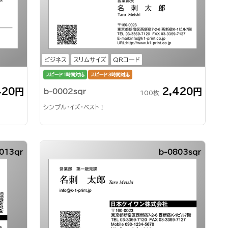
ビジネス
スリムサイズ
QRコード
スピード1時間対応
スピード3時間対応
420円
2,420円
b-0002sqr
100枚
シンプル・イズ・ベスト！
013qr
b-0803sqr