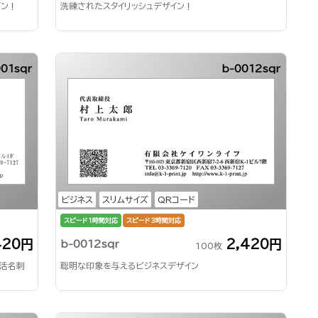
イン！
洗練されたスタイリッシュデザイン！
001sqr
b-0012sqr
ビジネス
スリムサイズ
QRコード
スピード1時間対応
スピード3時間対応
420円
2,420円
b-0012sqr
100枚
就活名刺
聡明な印象を与えるビジネスデザイン