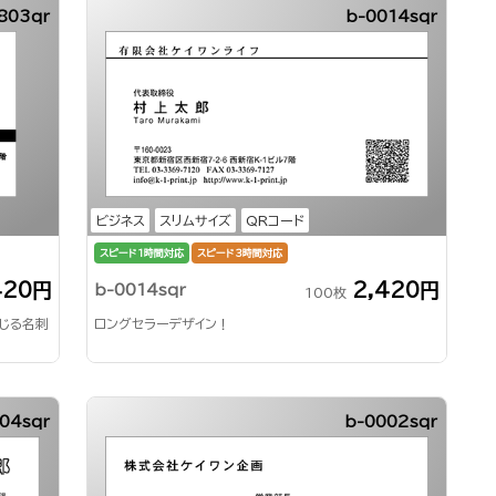
803qr
b-0014sqr
ビジネス
スリムサイズ
QRコード
スピード1時間対応
スピード3時間対応
420円
2,420円
b-0014sqr
100枚
じる名刺
ロングセラーデザイン！
04sqr
b-0002sqr