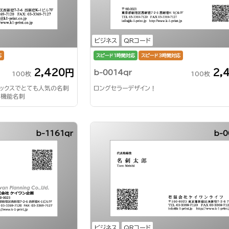
ビジネス
QRコード
応
スピード1時間対応
スピード3時間対応
2,420円
2,
b-0014qr
100枚
100枚
ドックスでとても人気の名刺
ロングセラーデザイン！
高機能名刺
b-1161qr
b-0
ビジネス
QRコード