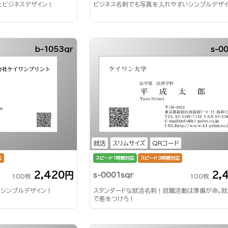
たビジネスデザイン！
ビジネス名刺でも写真を入れやすいシンプルデザ
b-1053qr
s-0
就活
スリムサイズ
QRコード
応
スピード1時間対応
スピード3時間対応
2,420円
2,
s-0001sqr
100枚
100枚
いシンプルデザイン！
スタンダードな就活名刺！就職活動は準備が命。
で差をつけろ！