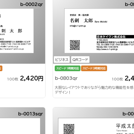
b-0002qr
b-0
ビジネス
QRコード
応
スピード1時間対応
スピード3時間対応
2,420円
2,
b-0803qr
100枚
100枚
大胆なレイアウトでありながら魅力的な機能性を感
デザイン！
b-0013sqr
b-00