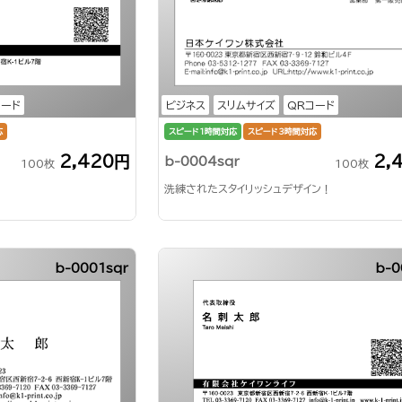
コード
ビジネス
スリムサイズ
QRコード
応
スピード1時間対応
スピード3時間対応
2,420円
2,
b-0004sqr
100枚
100枚
洗練されたスタイリッシュデザイン！
b-0001sqr
b-0