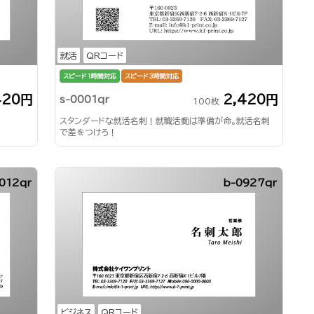
就活
QRコード
スピード1時間対応
スピード3時間対応
420円
2,420円
s-0001qr
100枚
スタンダードな就活名刺！就職活動は準備が命。就活名刺
で差をつけろ！
012qr
b-0927qr
ビジネス
QRコード