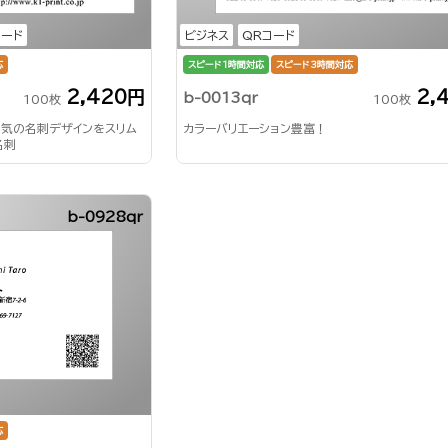
コード
ビジネス
QRコード
応
スピード1時間対応
スピード3時間対応
2,420円
2,
b-0013qr
100枚
100枚
人気の名刺デザインをスリム
カラーバリエーション豊富！
名刺
b-0928qr
応