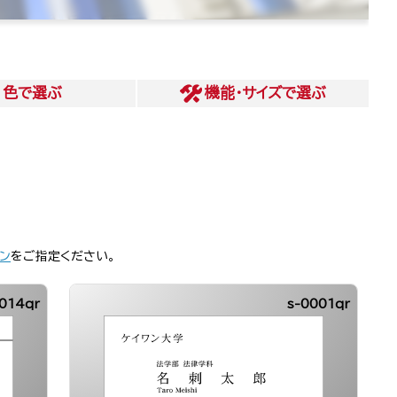
色
で選ぶ
機能・サイズ
で選ぶ
ン
をご指定ください。
014qr
s-0001qr