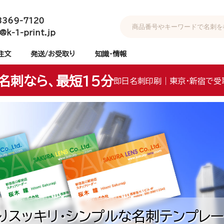
3369-7120
@k-1-print.jp
注文
発送/お受取り
知識・情報
名刺なら、最短15分
即日名刺印刷｜東京・新宿で受
りスッキリ・シンプルな名刺テンプレー