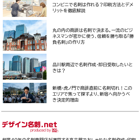
コンビニで名刺は作れる？印刷方法とデメ
リットを徹底解説
丸の内の商談は名刺で決まる。一流のビジ
ネスマンが密かに使う、信頼を勝ち取る「勝
負名刺」の作り方
品川駅周辺で名刺作成・即日受取したいと
きは？
新橋・虎ノ門で商談直前に名刺切れ！この
エリアで焦って探すより、新宿へ向かうべ
き決定的理由
創業40年の名刺専門店が運営する高品質でおしゃれな名刺作成・印刷