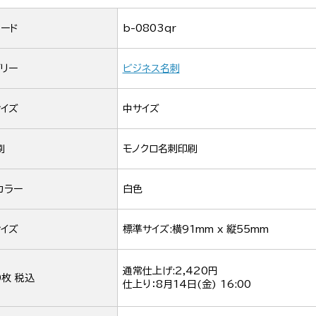
ード
b-0803qr
リー
ビジネス名刺
イズ
中サイズ
刷
モノクロ名刺印刷
カラー
白色
イズ
標準サイズ:横91mm x 縦55mm
通常仕上げ:2,420円
0枚 税込
仕上り：
8月14日(金) 16:00