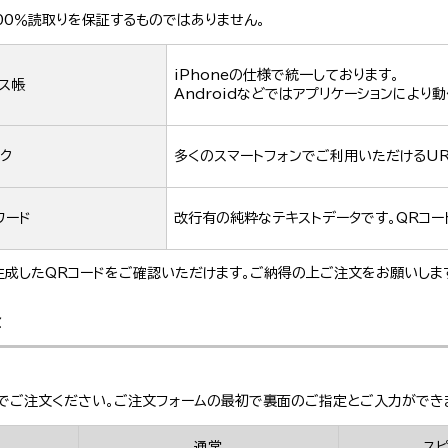
00％読取りを保証するものではありません。
iPhoneの仕様で統一しております。
ス帳
Androidなどではアプリケーションにより
ク
多くのスマートフォンでご利用いただけるUR
ワード
改行有の純粋なテキストデータです。QRコ
成したQRコードをご確認いただけます。ご納得の上ご注文をお願いしま
金
でご注文ください。ご注文フォームの最初で裏面のご指定とご入力ができ
通常
ス