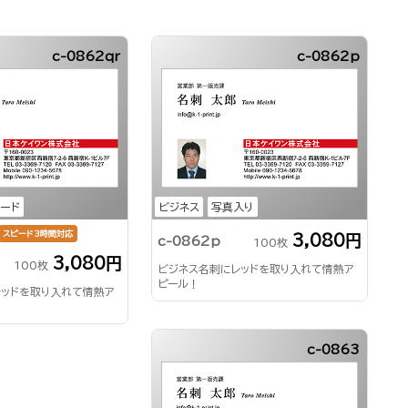
c-0862qr
c-0862p
コード
ビジネス
写真入り
スピード3時間対応
3,080円
c-0862p
100枚
3,080円
100枚
ビジネス名刺にレッドを取り入れて情熱ア
ピール！
レッドを取り入れて情熱ア
c-0863