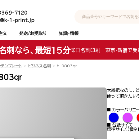
3369-7120
@k-1-print.jp
注文
発送/お受取り
知識・情報
名刺なら、最短15分
即日名刺印刷｜東京・新宿で受
ンテンプレート
ビジネス名刺
b-0803qr
803qr
大雑把なのに、
使って頂きたいデ
カラーバリエ
●
●
台紙サイズ
標準サイズ（横91