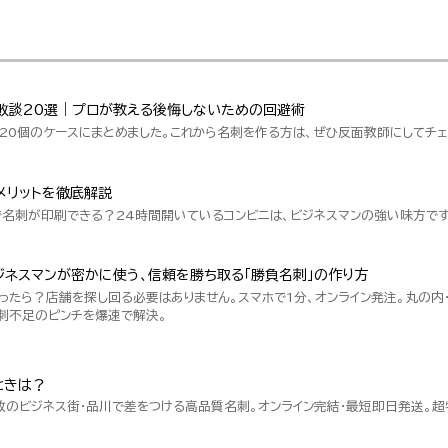
敗談20選｜プロが教える後悔しないための回避術
20個のケースにまとめました。これから名刺を作る方は、ぜひ反面教師にしてチェ
メリットを徹底解説
で名刺が印刷できる？24時間開いているコンビニは、ビジネスマンの強い味方です
ネスマンが密かに使う、信頼を勝ち取る「勝負名刺」の作り方
ったら？店舗を探し回る必要はありません。スマホで1分、オンライン発注。丸の内
刺不足のピンチを爆速で解決。
ときは？
数のビジネス街・品川で差をつける高品質名刺。オンライン完結・最短即日発送。