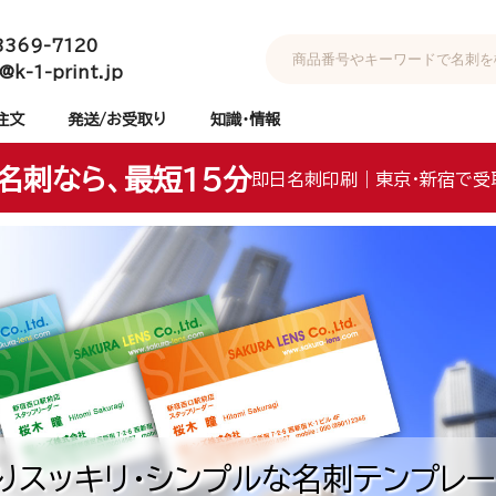
3369-7120
@k-1-print.jp
注文
発送/お受取り
知識・情報
名刺なら、最短15分
即日名刺印刷｜東京・新宿で受
りスッキリ・シンプルな名刺テンプレー