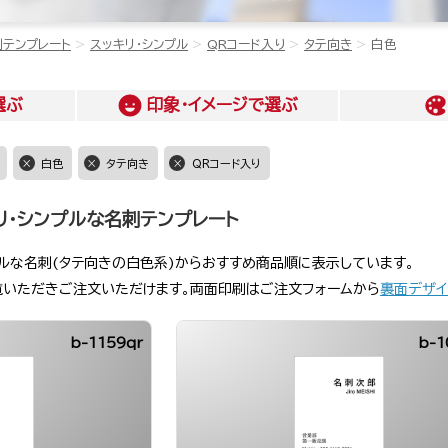
刺テンプレート
スッキリ・シンプル
QRコード入り
タテ向き
白色
選ぶ
印象・イメージ
で選ぶ
白色
タテ向き
QRコード入り
リ・シンプルな名刺テンプレート
プルな名刺(タテ向きの白色系)からおすすめ商品順に表示しています。
覧いただきご注文いただけます。両面印刷はご注文フォームから
裏面デザイ
b-1159qr
b-1