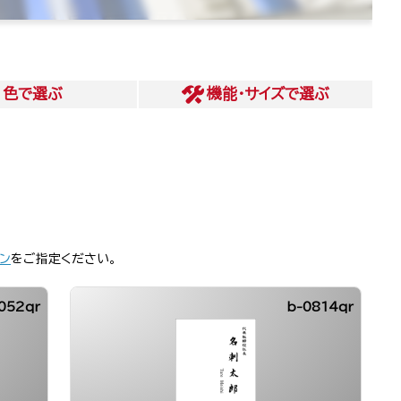
色
で選ぶ
機能・サイズ
で選ぶ
ン
をご指定ください。
052qr
b-0814qr