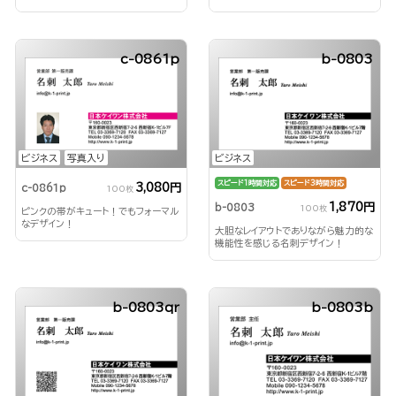
c-0861p
b-0803
ビジネス
写真入り
ビジネス
スピード1時間対応
スピード3時間対応
3,080円
c-0861p
100枚
1,870円
b-0803
100枚
ピンクの帯がキュート！でもフォーマル
なデザイン！
大胆なレイアウトでありながら魅力的な
機能性を感じる名刺デザイン！
b-0803qr
b-0803b