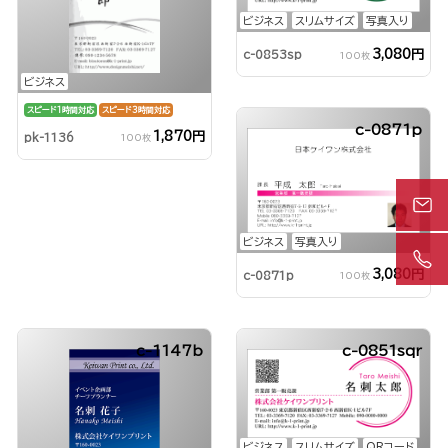
ビジネス
スリムサイズ
写真入り
3,080円
c-0853sp
100枚
ビジネス
スピード1時間対応
スピード3時間対応
c-0871p
1,870円
pk-1136
100枚
ビジネス
写真入り
3,080円
c-0871p
100枚
c-1147b
c-0851sqr
ビジネス
スリムサイズ
QRコード