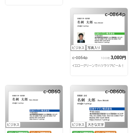
c-0864p
ビジネス
写真入り
3,080円
c-0864p
100枚
イエローグリーンでハツラツアピール！
c-0860
c-0860b
ビジネス
ビジネス
大きな文字