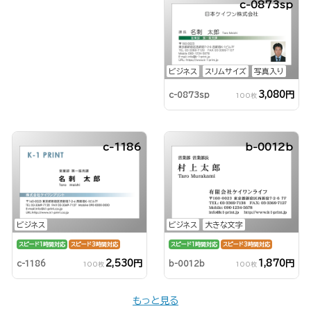
c-0873sp
ビジネス
スリムサイズ
写真入り
3,080円
c-0873sp
100枚
c-1186
b-0012b
ビジネス
ビジネス
大きな文字
スピード1時間対応
スピード3時間対応
スピード1時間対応
スピード3時間対応
2,530円
1,870円
c-1186
b-0012b
100枚
100枚
もっと見る