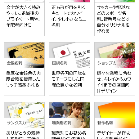
文字が大きく読み
正方形が目を引く
サッカーや野球な
やすい。退職後の
キュートでカワイ
どのスポーツ名
プライベート用や、
イ、少し小さなミニ
刺。背番号などで
年配者向けに
名刺
自分オリジナルを
作れる
重厚な金銀色の肉
世界各国の国旗を
様々な業種に合わ
厚台紙を使用した
モチーフにした国
せ、キレイからカワ
リッチ感あふれる
際色豊かな名刺
イイまでの店舗向
けデザイン
ありがとうの気持
職業別にお勧め名
デザイナーが作成