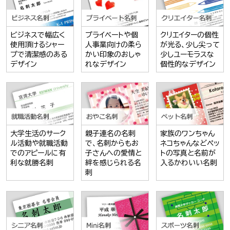
ビジネスで幅広く
プライベートや個
クリエイターの個性
使用頂けるシャー
人事業向けの柔ら
が光る、少し尖って
プで清潔感のある
かい印象のおしゃ
少しユーモラスな
デザイン
れなデザイン
個性的なデザイン
大学生活のサーク
親子連名の名刺
家族のワンちゃん
ル活動や就職活動
で、名刺からもお
ネコちゃんなどペッ
でのアピールに有
子さんへの愛情と
トの写真と名前が
利な就勝名刺
絆を感じられる名
入るかわいい名刺
刺