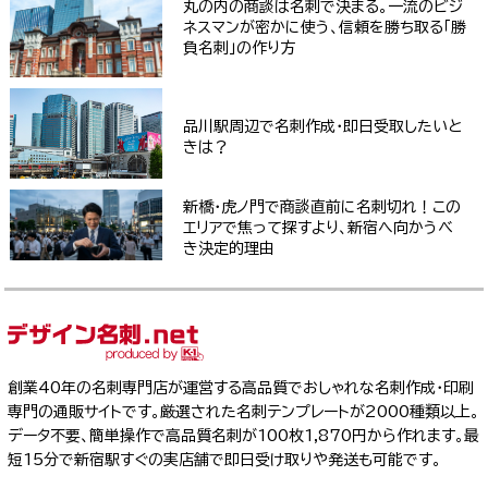
丸の内の商談は名刺で決まる。一流のビジ
ネスマンが密かに使う、信頼を勝ち取る「勝
負名刺」の作り方
品川駅周辺で名刺作成・即日受取したいと
きは？
新橋・虎ノ門で商談直前に名刺切れ！この
エリアで焦って探すより、新宿へ向かうべ
き決定的理由
創業40年の名刺専門店が運営する高品質でおしゃれな名刺作成・印刷
専門の通販サイトです。厳選された名刺テンプレートが2000種類以上。
データ不要、簡単操作で高品質名刺が100枚1,870円から作れます。最
短15分で新宿駅すぐの実店舗で即日受け取りや発送も可能です。