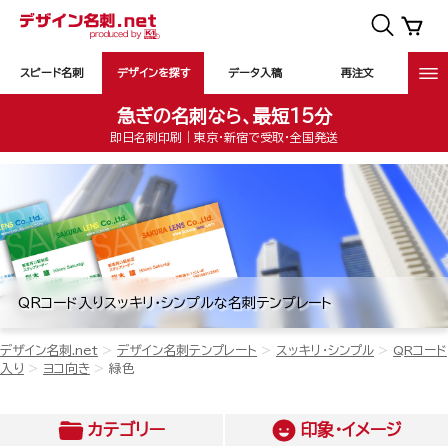
スピード名刺
デザインを探す
データ入稿
再注文
急ぎの名刺なら、最短15分
即日名刺印刷｜東京・新宿で受取・全国発送
QRコード入りスッキリ・シンプルな名刺テンプレート
デザイン名刺.net
デザイン名刺テンプレート
スッキリ・シンプル
QRコード
入り
ヨコ向き
緑色
カテゴリー
印象・イメージ