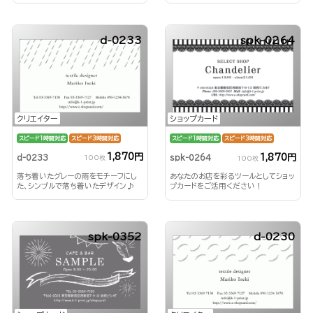
d-0233
spk-0264
クリエイター
ショップカード
スピード1時間対応
スピード3時間対応
スピード1時間対応
スピード3時間対応
1,870円
1,870円
d-0233
spk-0264
100枚
100枚
落ち着いたグレーの雨をモチーフにし
あなたのお店を彩るツールとしてショッ
た、シンプルで落ち着いたデザイン♪
プカードをご活用ください！
spk-0352
d-0230