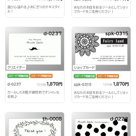
遊び心溢れる♪おにぎりのテキスタイ
あなたのお店を彩るツールとしてショッ
ル！
プカードをご活用ください！
d-0237
spk-0315
クリエイター
ショップカード
スピード1時間対応
スピード3時間対応
スピード1時間対応
スピード3時間対応
1,870円
1,870円
d-0237
spk-0315
100枚
100枚
カールしたお髭が個性的でオシャレな
あなたのお店を彩るツールとしてショッ
名刺♪
プカードをご活用ください！
th-0008
d-0222