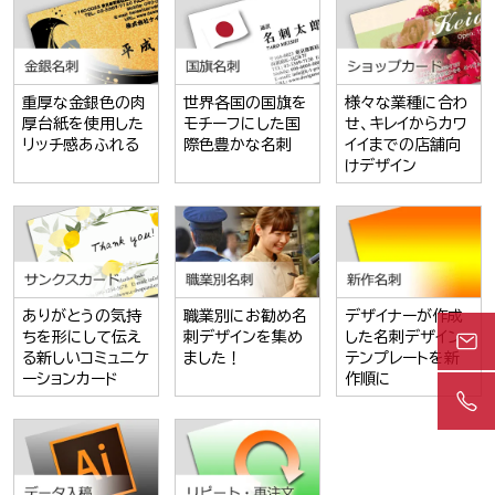
重厚な金銀色の肉
世界各国の国旗を
様々な業種に合わ
厚台紙を使用した
モチーフにした国
せ、キレイからカワ
リッチ感あふれる
際色豊かな名刺
イイまでの店舗向
けデザイン
ありがとうの気持
職業別にお勧め名
デザイナーが作成
ちを形にして伝え
刺デザインを集め
した名刺デザイン
る新しいコミュニケ
ました！
テンプレートを新
ーションカード
作順に