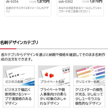
1,870円
1,870円
spk-0302
dk-0254
100枚
100枚
あなたのお店を彩るツールとしてショッ
北欧のテキスタイルをイメージしたデザ
プカードをご活用ください！
イン
名刺デザインカテゴリ
各カテゴリからデザインを選ぶと納期や価格を確認してそのまま名刺作
成の注文をできます。
ビジネスで幅広く
プライベートや個
クリエイターの個性
使用頂けるシャー
人事業向けの柔ら
が光る、少し尖って
プで清潔感のある
かい印象のおしゃ
少しユーモラスな
デザイン
れなデザイン
個性的なデザイン