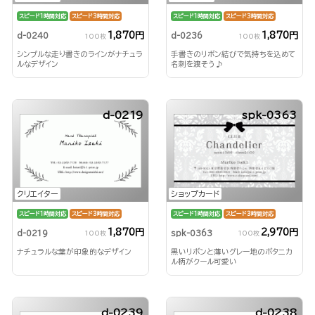
スピード1時間対応
スピード3時間対応
スピード1時間対応
スピード3時間対応
1,870円
1,870円
d-0240
d-0236
100枚
100枚
シンプルな走り書きのラインがナチュラ
手書きのリボン結びで気持ちを込めて
ルなデザイン
名刺を渡そう♪
d-0219
spk-0363
クリエイター
ショップカード
スピード1時間対応
スピード3時間対応
スピード1時間対応
スピード3時間対応
1,870円
2,970円
d-0219
spk-0363
100枚
100枚
ナチュラルな葉が印象的なデザイン
黒いリボンと薄いグレー地のボタニカ
ル柄がクール可愛い
d-0239
d-0238