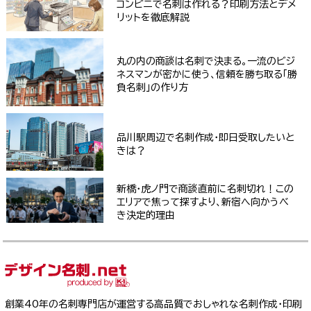
コンビニで名刺は作れる？印刷方法とデメ
リットを徹底解説
丸の内の商談は名刺で決まる。一流のビジ
ネスマンが密かに使う、信頼を勝ち取る「勝
負名刺」の作り方
品川駅周辺で名刺作成・即日受取したいと
きは？
新橋・虎ノ門で商談直前に名刺切れ！この
エリアで焦って探すより、新宿へ向かうべ
き決定的理由
創業40年の名刺専門店が運営する高品質でおしゃれな名刺作成・印刷