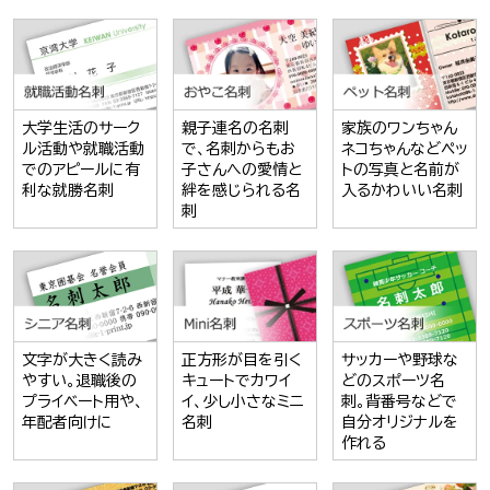
大学生活のサーク
親子連名の名刺
家族のワンちゃん
ル活動や就職活動
で、名刺からもお
ネコちゃんなどペッ
でのアピールに有
子さんへの愛情と
トの写真と名前が
利な就勝名刺
絆を感じられる名
入るかわいい名刺
刺
文字が大きく読み
正方形が目を引く
サッカーや野球な
やすい。退職後の
キュートでカワイ
どのスポーツ名
プライベート用や、
イ、少し小さなミニ
刺。背番号などで
年配者向けに
名刺
自分オリジナルを
作れる