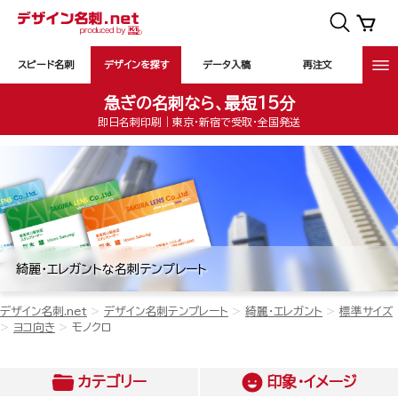
スピード名刺
デザインを探す
データ入稿
再注文
急ぎの名刺なら、最短15分
即日名刺印刷｜東京・新宿で受取・全国発送
綺麗・エレガントな名刺テンプレート
デザイン名刺.net
デザイン名刺テンプレート
綺麗・エレガント
標準サイズ
ヨコ向き
モノクロ
カテゴリー
印象・イメージ