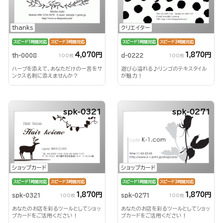
thanks
クリエイター
スピード1時間対応
スピード3時間対応
スピード1時間対応
スピード3時間対応
4,070円
1,870円
th-0008
d-0222
100枚
100枚
ハーブを添えて、あなただけの一言をサ
遊び心溢れる♪リンゴのテキスタイル
ンクス名刺に添えませんか？
が魅力！
spk-0321
spk-0271
ショップカード
ショップカード
スピード1時間対応
スピード3時間対応
スピード1時間対応
スピード3時間対応
1,870円
1,870円
spk-0271
spk-0321
100枚
100枚
あなたのお店を彩るツールとしてショッ
あなたのお店を彩るツールとしてショッ
プカードをご活用ください！
プカードをご活用ください！