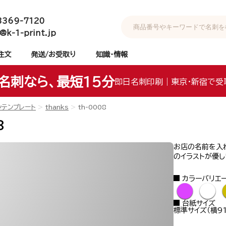
3369-7120
@k-1-print.jp
注文
発送/お受取り
知識・情報
名刺なら、最短15分
即日名刺印刷｜東京・新宿で受
ンテンプレート
thanks
th-0008
8
お店の名前を入れ
のイラストが優し
カラーバリエ
●
●
台紙サイズ
標準サイズ（横91