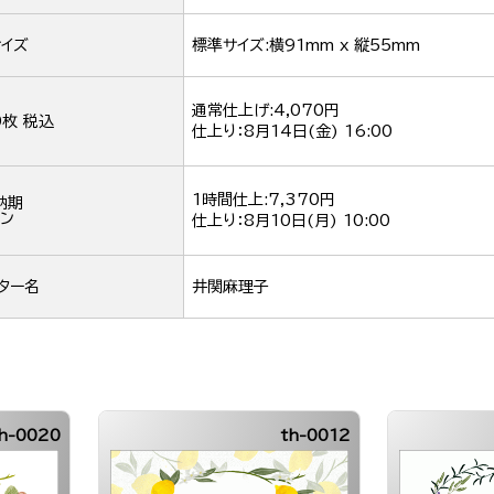
イズ
標準サイズ:横91mm x 縦55mm
通常仕上げ:4,070円
0枚 税込
仕上り：
8月14日(金) 16:00
1時間仕上:7,370円
納期
ン
仕上り：
8月10日(月) 10:00
ター名
井関麻理子
th-0020
th-0012