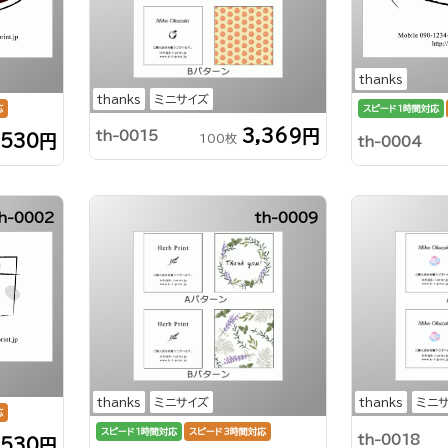
thanks
thanks
ミニサイズ
応
スピード1時間対応
3,369円
th-0015
100枚
,530円
th-0004
th-0002
th-0009
thanks
ミニサイズ
thanks
ミニ
応
スピード1時間対応
スピード3時間対応
th-0018
,530円