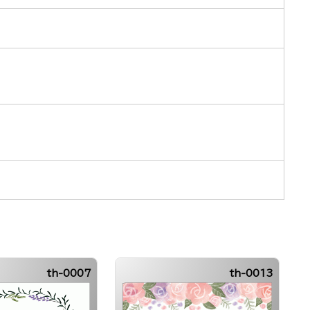
th-0007
th-0013