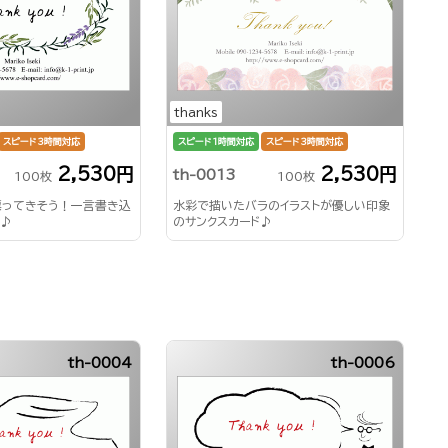
thanks
スピード3時間対応
スピード1時間対応
スピード3時間対応
2,530円
2,530円
th-0013
100枚
100枚
漂ってきそう！一言書き込
水彩で描いたバラのイラストが優しい印象
刺♪
のサンクスカード♪
th-0004
th-0006