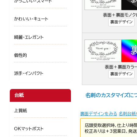
かっこいい・スマート
表面＋裏面モノク
かわいい・キュート
裏面デザイン
綺麗・エレガント
個性的
表面＋裏面カラ
派手・インパクト
裏面デザイン
名刺のカスタマイズに
台紙
上質紙
裏面デザインをみる
名刺台紙
店頭受取選択時、仕上り時
OKマットポスト
校正ありは+3営業日、発送