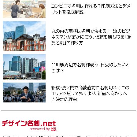
コンビニで名刺は作れる？印刷方法とデメ
リットを徹底解説
丸の内の商談は名刺で決まる。一流のビジ
ネスマンが密かに使う、信頼を勝ち取る「勝
負名刺」の作り方
品川駅周辺で名刺作成・即日受取したいと
きは？
新橋・虎ノ門で商談直前に名刺切れ！この
エリアで焦って探すより、新宿へ向かうべ
き決定的理由