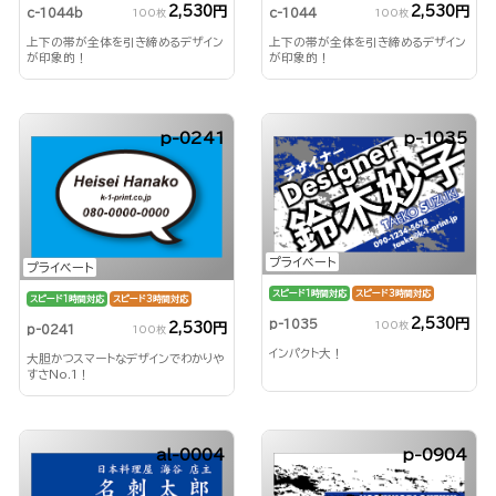
2,530円
2,530円
c-1044b
c-1044
100枚
100枚
上下の帯が全体を引き締めるデザイン
上下の帯が全体を引き締めるデザイン
が印象的！
が印象的！
p-0241
p-1035
プライベート
プライベート
スピード1時間対応
スピード3時間対応
スピード1時間対応
スピード3時間対応
2,530円
p-1035
100枚
2,530円
p-0241
100枚
インパクト大！
大胆かつスマートなデザインでわかりや
すさNo.1！
al-0004
p-0904