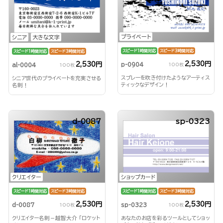
プライベート
シニア
大きな文字
スピード1時間対応
スピード3時間対応
スピード1時間対応
スピード3時間対応
2,530円
2,530円
p-0904
al-0004
100枚
100枚
スプレーを吹き付けたようなアーティス
シニア世代のプライベートを充実させる
ティックなデザイン！
名刺！
d-0087
sp-0323
クリエイター
ショップカード
スピード1時間対応
スピード3時間対応
スピード1時間対応
スピード3時間対応
2,530円
2,530円
d-0087
sp-0323
100枚
100枚
クリエイター名刺－越智大介 「ロケット
あなたのお店を彩るツールとしてショッ