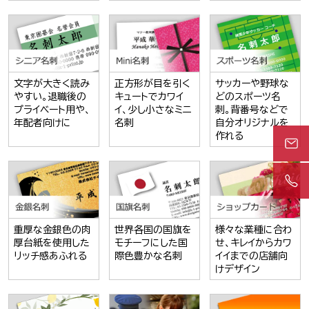
文字が大きく読み
正方形が目を引く
サッカーや野球な
やすい。退職後の
キュートでカワイ
どのスポーツ名
プライベート用や、
イ、少し小さなミニ
刺。背番号などで
年配者向けに
名刺
自分オリジナルを
作れる
重厚な金銀色の肉
世界各国の国旗を
様々な業種に合わ
厚台紙を使用した
モチーフにした国
せ、キレイからカワ
リッチ感あふれる
際色豊かな名刺
イイまでの店舗向
けデザイン