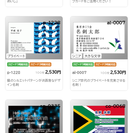
めいし」
プカードをご活用ください！
p-1228
al-0007
プライベート
シニア
大きな文字
スピード1時間対応
スピード3時間対応
スピード1時間対応
スピード3時間対応
2,530円
2,530円
p-1228
al-0007
100枚
100枚
猫のシルエットパターンがお洒落なデザ
シニア世代のプライベートを充実させる
イン名刺
名刺！
sp-0335
co-0068