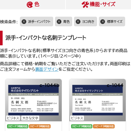
色
機能・サイズ
検索条件:
派手・インパクト
青色
ヨコ向き
標準サイズ
派手・インパクトな名刺テンプレート
派手・インパクトな名刺(標準サイズヨコ向きの青色系)からおすすめ商品
順に表示しています。(1ページ目/2ページ中)
商品詳細にて価格・納期をご覧いただきご注文いただけます。両面印刷は
ご注文フォームから
裏面デザイン
をご指定ください。
c-1044b
c-1044
ビジネス
大きな文字
ビジネス
スピード1時間対応
スピード3時間対応
スピード1時間対応
スピード3時間対応