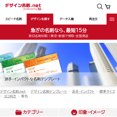
スピード名刺
デザインを探す
データ入稿
再注文
急ぎの名刺なら、最短15分
即日名刺印刷｜東京・新宿で受取・全国発送
派手・インパクトな名刺テンプレート
デザイン名刺.net
デザイン名刺テンプレート
派手・インパクト
標準サイズ
ヨコ向き
青色
カテゴリー
印象・イメージ