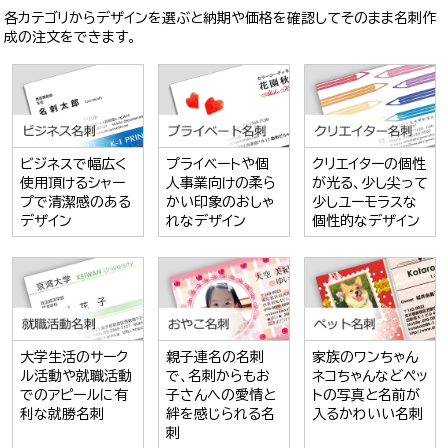
各カテゴリからデザインを選ぶと納期や価格を確認してそのまま名刺作
成の注文をできます。
ビジネスで幅広く
プライベートや個
クリエイターの個性
使用頂けるシャー
人事業向けの柔ら
が光る、少し尖って
プで清潔感のある
かい印象のおしゃ
少しユーモラスな
デザイン
れなデザイン
個性的なデザイン
大学生活のサーク
親子連名の名刺
家族のワンちゃん
ル活動や就職活動
で、名刺からもお
ネコちゃんなどペッ
でのアピールに有
子さんへの愛情と
トの写真と名前が
利な就勝名刺
絆を感じられる名
入るかわいい名刺
刺