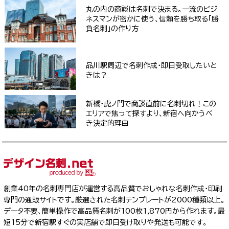
丸の内の商談は名刺で決まる。一流のビジ
ネスマンが密かに使う、信頼を勝ち取る「勝
負名刺」の作り方
品川駅周辺で名刺作成・即日受取したいと
きは？
新橋・虎ノ門で商談直前に名刺切れ！この
エリアで焦って探すより、新宿へ向かうべ
き決定的理由
創業40年の名刺専門店が運営する高品質でおしゃれな名刺作成・印刷
専門の通販サイトです。厳選された名刺テンプレートが2000種類以上。
データ不要、簡単操作で高品質名刺が100枚1,870円から作れます。最
短15分で新宿駅すぐの実店舗で即日受け取りや発送も可能です。