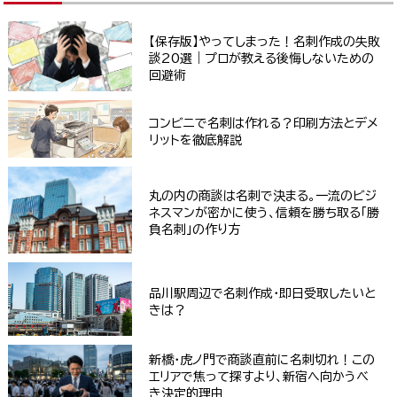
【保存版】やってしまった！名刺作成の失敗
談20選｜プロが教える後悔しないための
回避術
コンビニで名刺は作れる？印刷方法とデメ
リットを徹底解説
丸の内の商談は名刺で決まる。一流のビジ
ネスマンが密かに使う、信頼を勝ち取る「勝
負名刺」の作り方
品川駅周辺で名刺作成・即日受取したいと
きは？
新橋・虎ノ門で商談直前に名刺切れ！この
エリアで焦って探すより、新宿へ向かうべ
き決定的理由