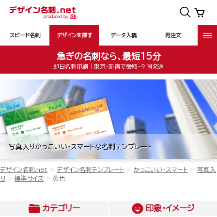
スピード名刺
デザインを探す
データ入稿
再注文
急ぎの名刺なら、最短15分
即日名刺印刷｜東京・新宿で受取・全国発送
写真入りかっこいい・スマートな名刺テンプレート
デザイン名刺.net
デザイン名刺テンプレート
かっこいい・スマート
写真入
り
標準サイズ
黄色
カテゴリー
印象・イメージ