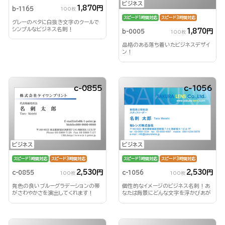
ビジネス
1,870円
b-1165
100枚
スピード1時間対応
スピード3時間対応
グレーのベタに白抜き文字のクールで
シンプルなビジネス名刺！
1,870円
b-0005
100枚
品格のある落ち着いたビジネスデザイ
ン！
c-0855
c-1056
ビジネス
ビジネス
スピード1時間対応
スピード3時間対応
スピード1時間対応
スピード3時間対応
2,530円
2,530円
c-0855
c-1056
100枚
100枚
発色の良いブルーグラデーションの帯
個性的なイメージのビジネス名刺！あ
がさわやかさを演出してくれます！
なたは背景にどんな文字を浮かびあが
らせる？！