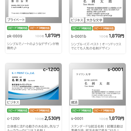
プライベート
ビジネス
大きな文字
スピード1時間対応
スピード3時間対応
スピード1時間対応
スピード3時間対応
1,870円
1,870円
pk-0809
b-0001b
100枚
100枚
シンプルでノートのようなデザインが特
シンプル・イズ・ベスト！オーソドックス
徴的♪
でとても人気の名刺デザイン
c-1200
s-0001
ビジネス
就活
スピード1時間対応
スピード3時間対応
スピード1時間対応
スピード3時間対応
2,530円
1,870円
c-1200
s-0001
100枚
100枚
立体感と流れる動きのある涼し気なブ
スタンダードな就活名刺！就職活動は
ルーカラーのビジネス名刺！
準備が命。就活名刺で差をつけろ！