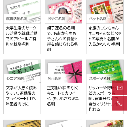
大学生活のサーク
親子連名の名刺
家族のワンちゃん
ル活動や就職活動
で、名刺からもお
ネコちゃんなどペッ
でのアピールに有
子さんへの愛情と
トの写真と名前が
利な就勝名刺
絆を感じられる名
入るかわいい名刺
刺
文字が大きく読み
正方形が目を引く
サッカーや野球な
やすい。退職後の
キュートでカワイ
どのスポーツ名
プライベート用や、
イ、少し小さなミニ
刺。背番号などで
年配者向けに
名刺
自分オリジナルを
作れる