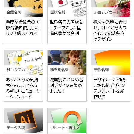
重厚な金銀色の肉
世界各国の国旗を
様々な業種に合わ
厚台紙を使用した
モチーフにした国
せ、キレイからカワ
リッチ感あふれる
際色豊かな名刺
イイまでの店舗向
けデザイン
ありがとうの気持
職業別にお勧め名
デザイナーが作成
ちを形にして伝え
刺デザインを集め
した名刺デザイン
る新しいコミュニケ
ました！
テンプレートを新
ーションカード
作順に