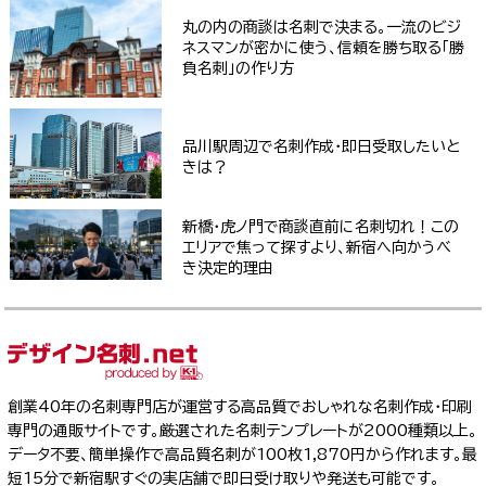
丸の内の商談は名刺で決まる。一流のビジ
ネスマンが密かに使う、信頼を勝ち取る「勝
負名刺」の作り方
品川駅周辺で名刺作成・即日受取したいと
きは？
新橋・虎ノ門で商談直前に名刺切れ！この
エリアで焦って探すより、新宿へ向かうべ
き決定的理由
創業40年の名刺専門店が運営する高品質でおしゃれな名刺作成・印刷
専門の通販サイトです。厳選された名刺テンプレートが2000種類以上。
データ不要、簡単操作で高品質名刺が100枚1,870円から作れます。最
短15分で新宿駅すぐの実店舗で即日受け取りや発送も可能です。