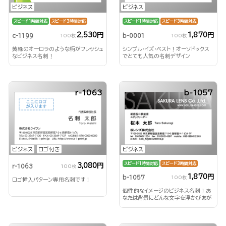
ビジネス
ビジネス
スピード1時間対応
スピード3時間対応
スピード1時間対応
スピード3時間対応
2,530円
1,870円
c-1199
b-0001
100枚
100枚
黄緑のオーロラのような柄がフレッシュ
シンプル・イズ・ベスト！オーソドックス
なビジネス名刺！
でとても人気の名刺デザイン
r-1063
b-1057
ビジネス
ロゴ付き
ビジネス
スピード1時間対応
スピード3時間対応
3,080円
r-1063
100枚
1,870円
b-1057
100枚
ロゴ挿入パターン専用名刺です！
個性的なイメージのビジネス名刺！あ
なたは背景にどんな文字を浮かびあが
らせる？！