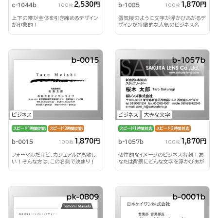
2,530円
1,870円
c-1044b
b-1085
100枚
100枚
上下の帯が全体を引き締めるデザイン
蜃気楼のように文字が浮かびあがるデ
が印象的！
ザインが特徴的な人気のビジネス名
刺！
b-0015
b-1057b
ビジネス
ビジネス
大きな文字
スピード1時間対応
スピード3時間対応
スピード1時間対応
スピード3時間対応
1,870円
1,870円
b-0015
b-1057b
100枚
100枚
フォーマルだけど、カジュアルさも欲し
個性的なイメージのビジネス名刺！あ
い！そんな方は、この名刺で決まり！
なたは背景にどんな文字を浮かびあが
らせる？！
pk-0809
b-0001b