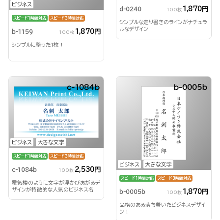
ビジネス
1,870円
d-0240
100枚
スピード1時間対応
スピード3時間対応
シンプルな走り書きのラインがナチュラ
ルなデザイン
1,870円
b-1159
100枚
シンプルに整った1枚！
c-1084b
b-0005b
ビジネス
大きな文字
スピード1時間対応
スピード3時間対応
ビジネス
大きな文字
2,530円
c-1084b
100枚
スピード1時間対応
スピード3時間対応
蜃気楼のように文字が浮かびあがるデ
ザインが特徴的な人気のビジネス名
1,870円
b-0005b
100枚
刺！
品格のある落ち着いたビジネスデザイ
ン！