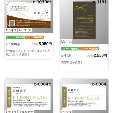
c-1030qr
p-1131
ビジネス
QRコード
スピード1時間対応
スピード3時間対応
ビジネス
3,080円
c-1030qr
100枚
スピード1時間対応
スピード3時間対応
「仕事ができる！」をアピールできる人
気のビジネス名刺！
2,530円
p-1131
100枚
美容師さん必見！
c-0064b
c-0064
ビジネス
大きな文字
ビジネス