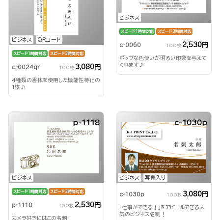
ビジネス
スピード1時間対応
スピード3時間対応
ビジネス
QRコード
2,530円
c-0060
100枚
スピード1時間対応
スピード3時間対応
ポップな色使いが明るい印象を与えて
くれます♪
3,080円
c-0024qr
100枚
4種類の書体を使用した機能性特化の
1枚♪
p-1118
c-1030p
ビジネス
ビジネス
写真入り
スピード1時間対応
スピード3時間対応
3,080円
c-1030p
100枚
2,530円
p-1118
100枚
「仕事ができる！」をアピールできる人
気のビジネス名刺！
カメラ好きにはこの名刺！