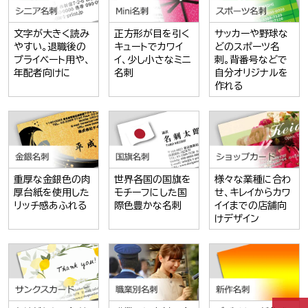
文字が大きく読み
正方形が目を引く
サッカーや野球な
やすい。退職後の
キュートでカワイ
どのスポーツ名
プライベート用や、
イ、少し小さなミニ
刺。背番号などで
年配者向けに
名刺
自分オリジナルを
作れる
重厚な金銀色の肉
世界各国の国旗を
様々な業種に合わ
厚台紙を使用した
モチーフにした国
せ、キレイからカワ
リッチ感あふれる
際色豊かな名刺
イイまでの店舗向
けデザイン