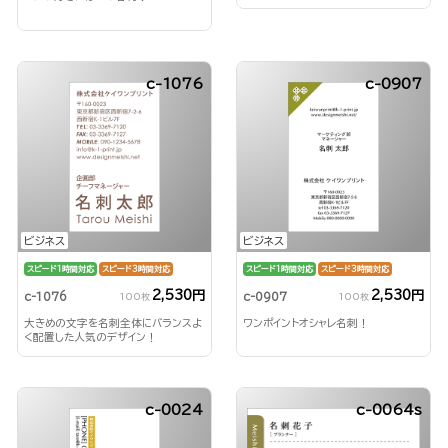
c-1076
c-0907
ビジネス
ビジネス
スピード1時間対応
スピード3時間対応
スピード1時間対応
スピード3時間対応
2,530円
2,530円
c-1076
c-0907
100枚
100枚
大きめの文字を名刺全体にバランスよ
ワンポイントオシャレ名刺！
く配置した人気のデザイン！
c-0024
c-0064s