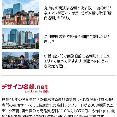
丸の内の商談は名刺で決まる。一流のビジ
ネスマンが密かに使う、信頼を勝ち取る「勝
負名刺」の作り方
品川駅周辺で名刺作成・即日受取したいと
きは？
新橋・虎ノ門で商談直前に名刺切れ！この
エリアで焦って探すより、新宿へ向かうべ
き決定的理由
創業40年の名刺専門店が運営する高品質でおしゃれな名刺作成・印刷
専門の通販サイトです。厳選された名刺テンプレートが2000種類以上。
データ不要、簡単操作で高品質名刺が100枚1,870円から作れます。最
短15分で新宿駅すぐの実店舗で即日受け取りや発送も可能です。