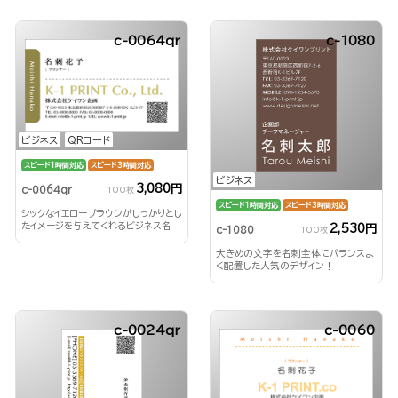
c-0064qr
c-1080
ビジネス
QRコード
スピード1時間対応
スピード3時間対応
ビジネス
3,080円
c-0064qr
100枚
スピード1時間対応
スピード3時間対応
シックなイエローブラウンがしっかりとし
たイメージを与えてくれるビジネス名
2,530円
c-1080
100枚
刺！
大きめの文字を名刺全体にバランスよ
く配置した人気のデザイン！
c-0024qr
c-0060