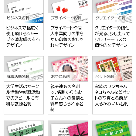
ビジネスで幅広く
プライベートや個
クリエイターの個性
使用頂けるシャー
人事業向けの柔ら
が光る、少し尖って
プで清潔感のある
かい印象のおしゃ
少しユーモラスな
デザイン
れなデザイン
個性的なデザイン
大学生活のサーク
親子連名の名刺
家族のワンちゃん
ル活動や就職活動
で、名刺からもお
ネコちゃんなどペッ
でのアピールに有
子さんへの愛情と
トの写真と名前が
利な就勝名刺
絆を感じられる名
入るかわいい名刺
刺