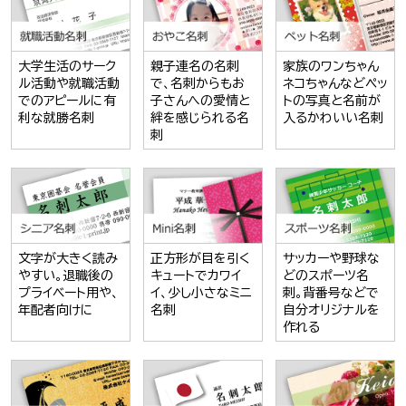
大学生活のサーク
親子連名の名刺
家族のワンちゃん
ル活動や就職活動
で、名刺からもお
ネコちゃんなどペッ
でのアピールに有
子さんへの愛情と
トの写真と名前が
利な就勝名刺
絆を感じられる名
入るかわいい名刺
刺
文字が大きく読み
正方形が目を引く
サッカーや野球な
やすい。退職後の
キュートでカワイ
どのスポーツ名
プライベート用や、
イ、少し小さなミニ
刺。背番号などで
年配者向けに
名刺
自分オリジナルを
作れる